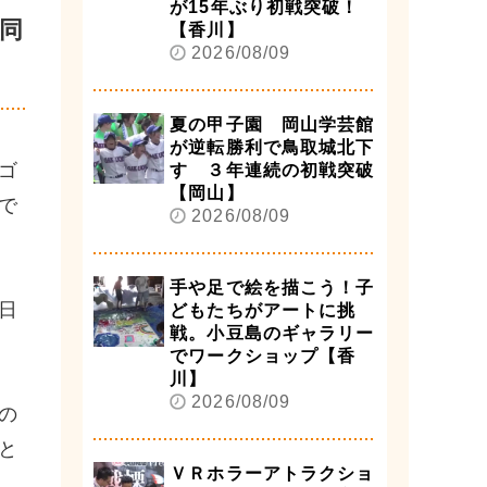
が15年ぶり初戦突破！
同
【香川】
2026/08/09
夏の甲子園 岡山学芸館
が逆転勝利で鳥取城北下
ゴ
す ３年連続の初戦突破
【岡山】
で
2026/08/09
手や足で絵を描こう！子
日
どもたちがアートに挑
戦。小豆島のギャラリー
でワークショップ【香
川】
2026/08/09
の
と
ＶＲホラーアトラクショ