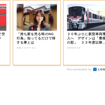
で空
「持ち家を売る時のNG
２０年ぶりに新型車両
ラ
行為」知ってるだけで得
入へ デザインは「豊
する事とは
の彩」 ２３年度以降
Ｒ西日本【岡山...
AD(イエウール)
2022/5/10
Recommended by