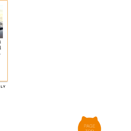
導
穏
Ｊ