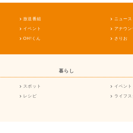
放送番組
ニュース
イベント
アナウン
OH!くん
さりお
暮らし
スポット
イベント
レシピ
ライフス