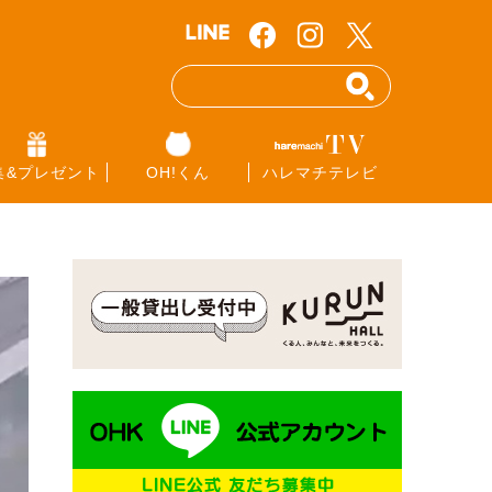
集&プレゼント
OH!くん
ハレマチテレビ