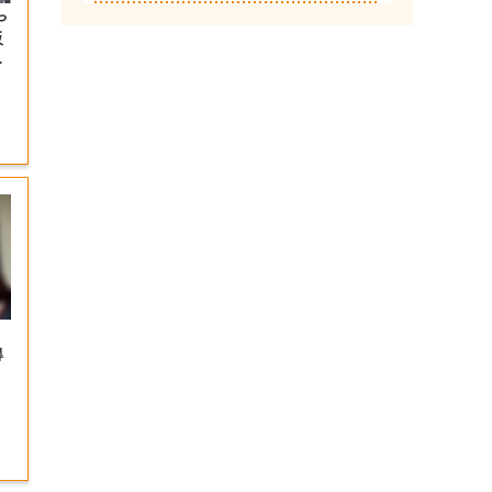
や
販
得