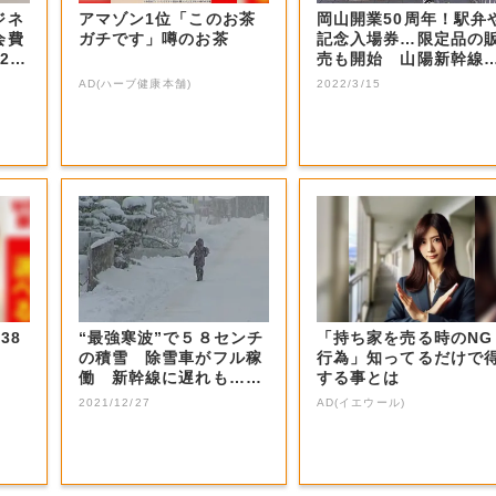
ジネ
アマゾン1位「このお茶
岡山開業50周年！駅弁
会費
ガチです」噂のお茶
記念入場券…限定品の
2
売も開始 山陽新幹線
【岡山】
AD(ハーブ健康本舗)
2022/3/15
38
“最強寒波”で５８センチ
「持ち家を売る時のNG
の積雪 除雪車がフル稼
行為」知ってるだけで
働 新幹線に遅れも…
する事とは
【岡山】
2021/12/27
AD(イエウール)