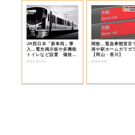
JR西日本「新車両」導
閑散…緊急事態宣言
入…電光掲示板や多機能
港や駅ホームガラガ
トイレなど設置 備後エ
【岡山・香川】
リアに2023...
2021/11/23
2020/4/9