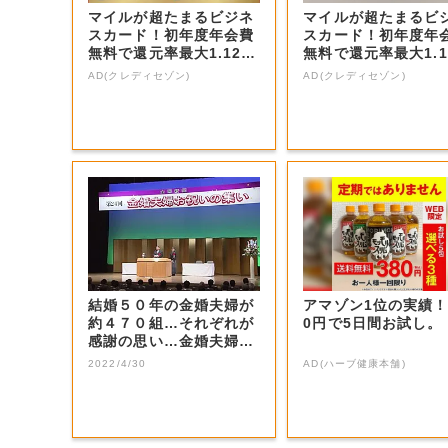
マイルが超たまるビジネ
マイルが超たまるビ
スカード！初年度年会費
スカード！初年度年
無料で還元率最大1.12
無料で還元率最大1.1
5%
5%
AD(クレディセゾン)
AD(クレディセゾン)
結婚５０年の金婚夫婦が
アマゾン1位の実績！
約４７０組…それぞれが
0円で5日間お試し。
感謝の思い…金婚夫婦を
祝う式【岡山】
2022/4/30
AD(ハーブ健康本舗)