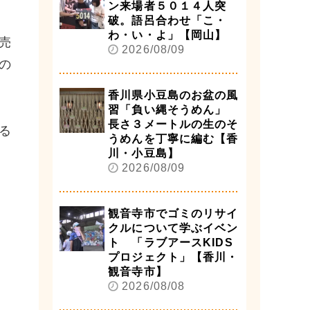
ン来場者５０１４人突
破。語呂合わせ「こ・
わ・い・よ」【岡山】
売
2026/08/09
の
香川県小豆島のお盆の風
習「負い縄そうめん」
長さ３メートルの生のそ
る
うめんを丁寧に編む【香
川・小豆島】
2026/08/09
観音寺市でゴミのリサイ
クルについて学ぶイベン
ト 「ラブアースKIDS
プロジェクト」【香川・
観音寺市】
2026/08/08