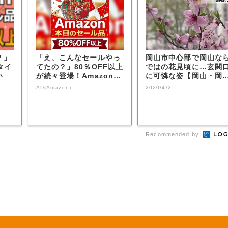
？」
「え、こんなセールやっ
岡山市中心部で岡山な
タイ
てたの？」80％OFF以上
ではの花見頃に…玄関
い
が続々登場！Amazonの
に可憐な姿【岡山・岡
本気が...
市】
AD(Amazon)
2020/4/2
Recommended by