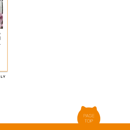
ら
口
山