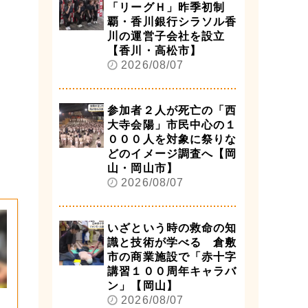
「リーグＨ」昨季初制
覇・香川銀行シラソル香
川の運営子会社を設立
【香川・高松市】
2026/08/07
参加者２人が死亡の「西
大寺会陽」市民中心の１
０００人を対象に祭りな
どのイメージ調査へ【岡
山・岡山市】
2026/08/07
いざという時の救命の知
識と技術が学べる 倉敷
市の商業施設で「赤十字
講習１００周年キャラバ
ン」【岡山】
2026/08/07