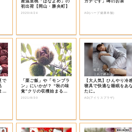
産温室桃「はなよめ」の
ガチです」噂のお茶
初出荷【岡山・勝央町】
2020/4/24
AD(ハーブ健康本舗)
夏で
「栗ご飯」や「モンブラ
【大人気】ひんやり冷
品
ン」にいかが？ “秋の味
寝具で快適な睡眠をあ
まる
覚”クリの収穫始まる
たに。
生育も良好【...
2021/8/30
AD(アイリスプラザ)