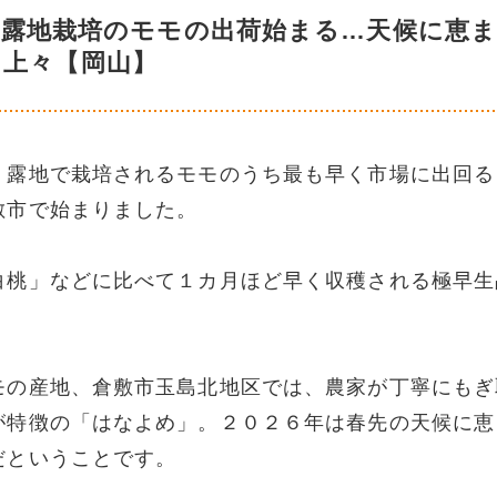
 露地栽培のモモの出荷始まる…天候に恵
も上々【岡山】
。露地で栽培されるモモのうち最も早く市場に出回る
敷市で始まりました。
白桃」などに比べて１カ月ほど早く収穫される極早生
モの産地、倉敷市玉島北地区では、農家が丁寧にもぎ
が特徴の「はなよめ」。２０２６年は春先の天候に恵
だということです。