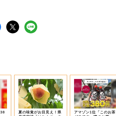
38
夏の味覚がお目見え！県
アマゾン1位「このお茶