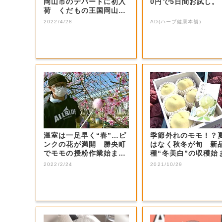
岡山市のデパートに初入
0円で5日間お試し。
荷 くだもの王国岡山の
シーズン到来！...
2022/4/28
AD(ハーブ健康本舗)
温室は一足早く“春”…ピ
季節外れのモモ！？
ンクの花が満開 勝央町
はなく秋冬が旬 新
でモモの授粉作業始ま
種“冬美白”の収穫始
る ４月末に収...
【岡山・赤磐市...
2022/2/24
2021/10/29