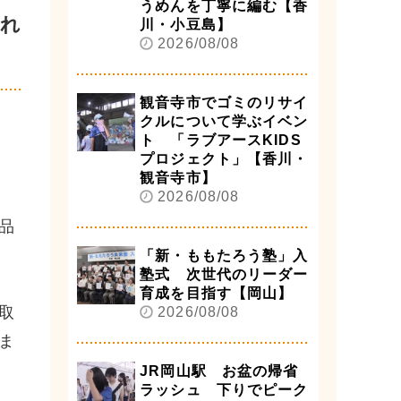
うめんを丁寧に編む【香
まれ
川・小豆島】
2026/08/08
観音寺市でゴミのリサイ
クルについて学ぶイベン
ト 「ラブアースKIDS
プロジェクト」【香川・
観音寺市】
2026/08/08
品
「新・ももたろう塾」入
塾式 次世代のリーダー
育成を目指す【岡山】
取
2026/08/08
ま
JR岡山駅 お盆の帰省
ラッシュ 下りでピーク