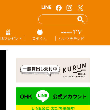
集&プレゼント
OH!くん
ハレマチテレビ