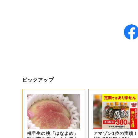
ピックアップ
極早生の桃「はなよめ」
アマゾン1位の実績！