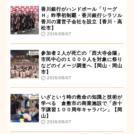
香川銀行がハンドボール「リーグ
Ｈ」昨季初制覇・香川銀行シラソル
香川の運営子会社を設立【香川・高
松市】
2026/08/07
参加者２人が死亡の「西大寺会陽」
市民中心の１０００人を対象に祭り
などのイメージ調査へ【岡山・岡山
市】
2026/08/07
いざという時の救命の知識と技術が
学べる 倉敷市の商業施設で「赤十
字講習１００周年キャラバン」【岡
山】
2026/08/07