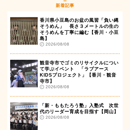
新着記事
香川県小豆島のお盆の風習「負い縄
そうめん」 長さ３メートルの生の
そうめんを丁寧に編む【香川・小豆
島】
2026/08/08
観音寺市でゴミのリサイクルについ
て学ぶイベント 「ラブアース
KIDSプロジェクト」【香川・観音
寺市】
2026/08/08
「新・ももたろう塾」入塾式 次世
代のリーダー育成を目指す【岡山】
2026/08/08