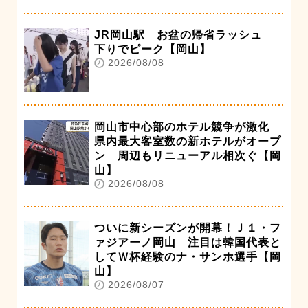
JR岡山駅 お盆の帰省ラッシュ
下りでピーク【岡山】
2026/08/08
岡山市中心部のホテル競争が激化
県内最大客室数の新ホテルがオープ
ン 周辺もリニューアル相次ぐ【岡
山】
2026/08/08
ついに新シーズンが開幕！Ｊ１・フ
ァジアーノ岡山 注目は韓国代表と
してＷ杯経験のナ・サンホ選手【岡
山】
2026/08/07