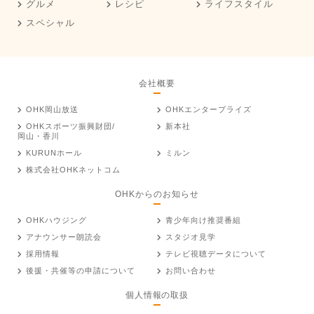
グルメ
レシピ
ライフスタイル
スペシャル
会社概要
OHK岡山放送
OHKエンタープライズ
OHKスポーツ振興財団/
新本社
岡山・香川
KURUNホール
ミルン
株式会社OHKネットコム
OHKからのお知らせ
OHKハウジング
青少年向け推奨番組
アナウンサー朗読会
スタジオ見学
採用情報
テレビ視聴データについて
後援・共催等の申請について
お問い合わせ
個人情報の取扱