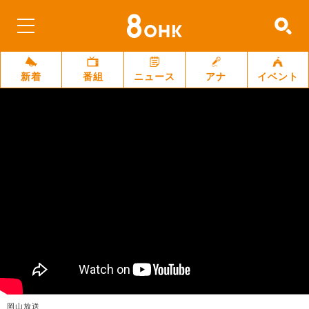
新着
番組
ニュース
アナ
イベント
岡山放送