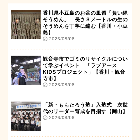
香川県小豆島のお盆の風習「負い縄
そうめん」 長さ３メートルの生の
そうめんを丁寧に編む【香川・小豆
島】
2026/08/08
観音寺市でゴミのリサイクルについ
て学ぶイベント 「ラブアース
KIDSプロジェクト」【香川・観音
寺市】
2026/08/08
「新・ももたろう塾」入塾式 次世
代のリーダー育成を目指す【岡山】
2026/08/08