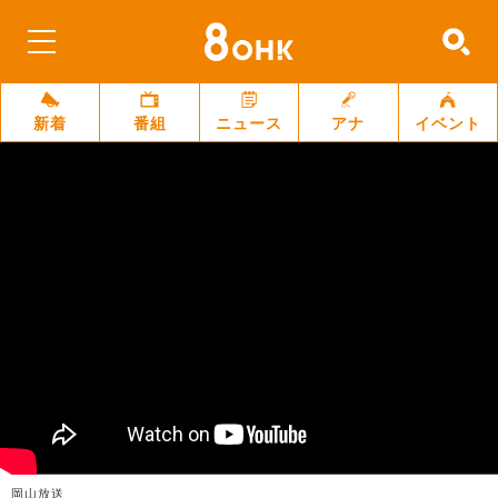
新着
番組
ニュース
アナ
イベント
岡山放送