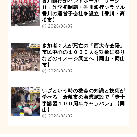
香川銀行がハンドボール「リーグ
Ｈ」昨季初制覇・香川銀行シラソル
香川の運営子会社を設立【香川・高
松市】
2026/08/07
参加者２人が死亡の「西大寺会陽」
市民中心の１０００人を対象に祭り
などのイメージ調査へ【岡山・岡山
市】
2026/08/07
いざという時の救命の知識と技術が
学べる 倉敷市の商業施設で「赤十
字講習１００周年キャラバン」【岡
山】
2026/08/07