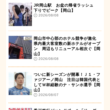
JR岡山駅 お盆の帰省ラッシュ
下りでピーク【岡山】
2026/08/08
岡山市中心部のホテル競争が激化
県内最大客室数の新ホテルがオープ
ン 周辺もリニューアル相次ぐ【岡
山】
2026/08/08
ついに新シーズンが開幕！Ｊ１・フ
ァジアーノ岡山 注目は韓国代表と
してＷ杯経験のナ・サンホ選手【岡
山】
2026/08/07