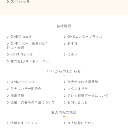
スペシャル
会社概要
OHK岡山放送
OHKエンタープライズ
OHKスポーツ振興財団/
新本社
岡山・香川
KURUNホール
ミルン
株式会社OHKネットコム
OHKからのお知らせ
OHKハウジング
青少年向け推奨番組
アナウンサー朗読会
スタジオ見学
採用情報
テレビ視聴データについて
後援・共催等の申請について
お問い合わせ
個人情報の取扱
情報セキュリティ
個人情報について