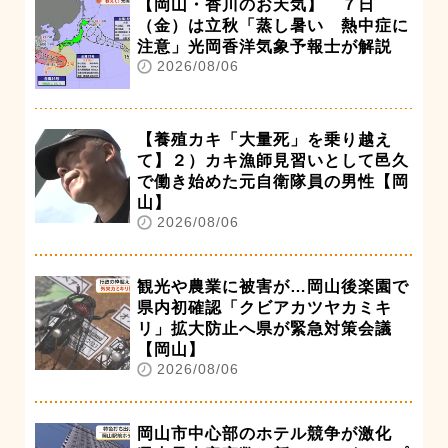
【岡山・香川のお天気】 ７日
（金）は立秋「蒸し暑い 熱中症に
注意」光岡香洋気象予報士が解説
2026/08/06
【養殖カキ「大量死」を乗り越え
て】２）カキ漁師見習いとして邑久
で働き始めた元自衛隊員の男性【岡
山】
2026/08/06
観光や農業に被害が…岡山後楽園で
県内初確認「クビアカツヤカミキ
リ」拡大防止へ県が緊急対策会議
【岡山】
2026/08/06
岡山市中心部のホテル競争が激化