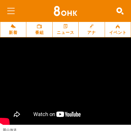
新着
番組
ニュース
アナ
イベント
岡山放送