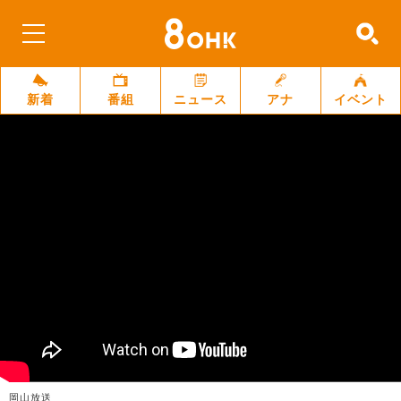
新着
番組
ニュース
アナ
イベント
岡山放送