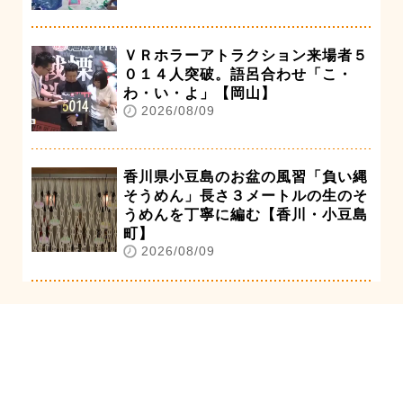
ＶＲホラーアトラクション来場者５
０１４人突破。語呂合わせ「こ・
わ・い・よ」【岡山】
2026/08/09
香川県小豆島のお盆の風習「負い縄
そうめん」長さ３メートルの生のそ
うめんを丁寧に編む【香川・小豆島
町】
2026/08/09