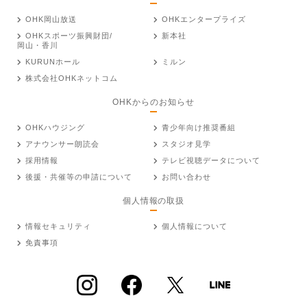
OHK岡山放送
OHKエンタープライズ
OHKスポーツ振興財団/
新本社
岡山・香川
KURUNホール
ミルン
株式会社OHKネットコム
OHKからのお知らせ
OHKハウジング
青少年向け推奨番組
アナウンサー朗読会
スタジオ見学
採用情報
テレビ視聴データについて
後援・共催等の申請について
お問い合わせ
個人情報の取扱
情報セキュリティ
個人情報について
免責事項