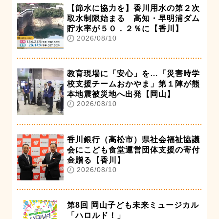
【節水に協力を】香川用水の第２次
取水制限始まる 高知・早明浦ダム
貯水率が５０．２％に【香川】
2026/08/10
教育現場に「安心」を…「災害時学
校支援チームおかやま」第１陣が熊
本地震被災地へ出発【岡山】
2026/08/10
香川銀行（高松市）県社会福祉協議
会にこども食堂運営団体支援の寄付
金贈る【香川】
2026/08/10
第8回 岡山子ども未来ミュージカル
「ハロルド！」