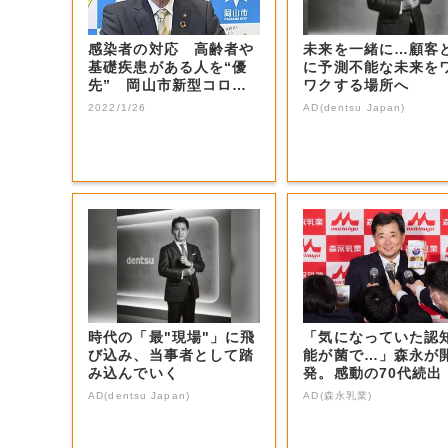
感染者の対応 高齢者や
未来を一緒に…顧客
基礎疾患がある人を“優
に予測不能な未来を
先” 岡山市新型コロナ
ワクする場所へ
対策【岡山・岡...
2022/1/26
AD(dentsu Japan)
時代の「最"現場"」に飛
「気になっていた認
び込み、当事者として踏
能が菌で…」森永が
み込んでいく
発。感動の70代続出
AD(dentsu Japan)
AD(森永乳業)