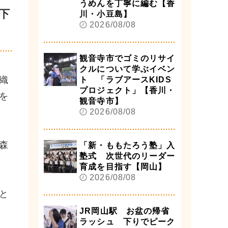
うめんを丁寧に編む【香
下
川・小豆島】
2026/08/08
観音寺市でゴミのリサイ
クルについて学ぶイベン
織
ト 「ラブアースKIDS
プロジェクト」【香川・
を
観音寺市】
2026/08/08
森
「新・ももたろう塾」入
塾式 次世代のリーダー
育成を目指す【岡山】
2026/08/08
と
JR岡山駅 お盆の帰省
ラッシュ 下りでピーク