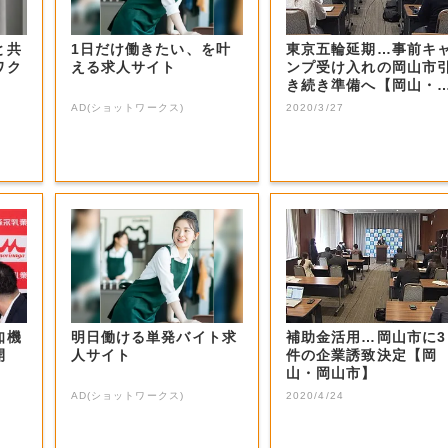
と共
1日だけ働きたい、を叶
東京五輪延期…事前キ
ワク
える求人サイト
ンプ受け入れの岡山市
き続き準備へ【岡山・
山市】
AD(ショットワークス)
2020/3/27
知機
明日働ける単発バイト求
補助金活用…岡山市に3
開
人サイト
件の企業誘致決定【岡
山・岡山市】
AD(ショットワークス)
2020/4/24