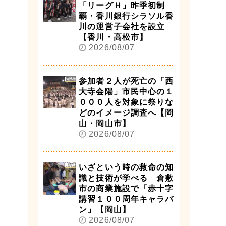
「リーグＨ」昨季初制
覇・香川銀行シラソル香
川の運営子会社を設立
【香川・高松市】
2026/08/07
参加者２人が死亡の「西
大寺会陽」市民中心の１
０００人を対象に祭りな
どのイメージ調査へ【岡
山・岡山市】
2026/08/07
いざという時の救命の知
識と技術が学べる 倉敷
市の商業施設で「赤十字
講習１００周年キャラバ
ン」【岡山】
2026/08/07