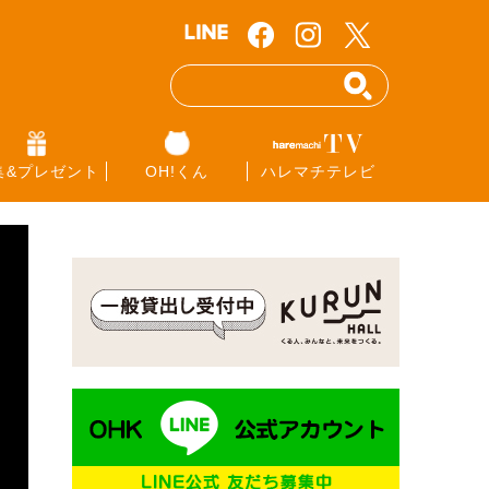
集&プレゼント
OH!くん
ハレマチテレビ