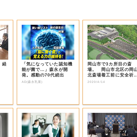
 経
「気になっていた認知機
岡山市で3カ所目の斎
】
能が菌で…」森永が開
場。 岡山市北区の岡
発。感動の70代続出
北斎場着工前に安全祈
祭【岡山・岡山市...
AD(森永乳業)
2020/4/14