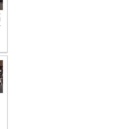
ャ
引
岡