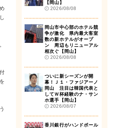
【岡山】
め
2026/08/08
し
岡山市中心部のホテル競
争が激化 県内最大客室
数の新ホテルがオープ
。
ン 周辺もリニューアル
相次ぐ【岡山】
2026/08/08
付
ついに新シーズンが開
を
幕！Ｊ１・ファジアーノ
岡山 注目は韓国代表と
してＷ杯経験のナ・サン
ホ選手【岡山】
2026/08/07
う
香川銀行がハンドボール