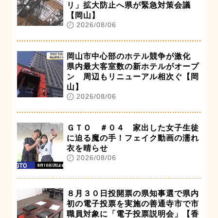
リ」拡大防止へ県が緊急対策会議
【岡山】
2026/08/06
岡山市中心部のホテル競争が激化
県内最大客室数の新ホテルがオープ
ン 周辺もリニューアル相次ぐ【岡
山】
2026/08/06
ＧＴＯ ＃０４ 家出した女子生徒
に迫る魔の手！フェイク動画の濡れ
衣を晴らせ
2026/08/06
８月３０日投開票の県知事選で県内
初の電子投票を実施の善通寺市で市
職員対象に「電子投票説明会」【香