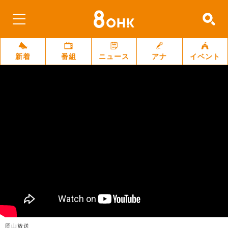
新着
番組
ニュース
アナ
イベント
岡山放送