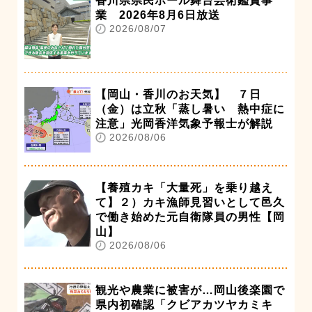
香川県県民ホール舞台芸術鑑賞事
業 2026年8月6日放送
2026/08/07
【岡山・香川のお天気】 ７日
（金）は立秋「蒸し暑い 熱中症に
注意」光岡香洋気象予報士が解説
2026/08/06
【養殖カキ「大量死」を乗り越え
て】２）カキ漁師見習いとして邑久
で働き始めた元自衛隊員の男性【岡
山】
2026/08/06
観光や農業に被害が…岡山後楽園で
県内初確認「クビアカツヤカミキ