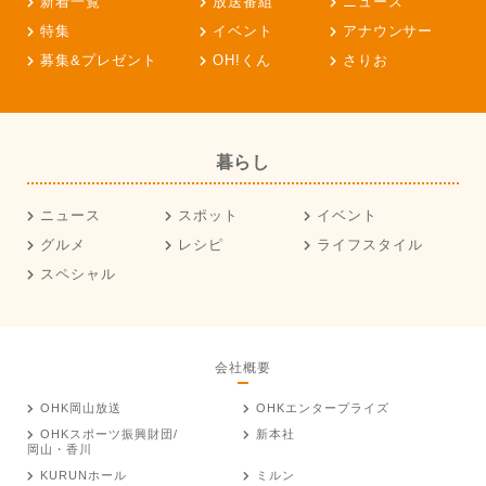
新着一覧
放送番組
ニュース
特集
イベント
アナウンサー
募集&プレゼント
OH!くん
さりお
暮らし
ニュース
スポット
イベント
グルメ
レシピ
ライフスタイル
スペシャル
会社概要
OHK岡山放送
OHKエンタープライズ
OHKスポーツ振興財団/
新本社
岡山・香川
KURUNホール
ミルン