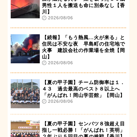
男性１人を搬送も命に別条なし【香
川】
2026/08/06
【続報】「もう熱風…火が来る」と
住民は不安な夜 早島町の住宅地で
火事 建設会社の作業場を全焼【岡
山】
2026/08/06
【夏の甲子園】チーム防御率は１．
４３ 過去最高のベスト８以上へ
「がんばれ！岡山学芸館」【岡山】
2026/08/06
【夏の甲子園】センバツ８強超え目
指し一戦必勝！「がんばれ！英明」
２年ぶり５回目の夏の挑戦【香川】