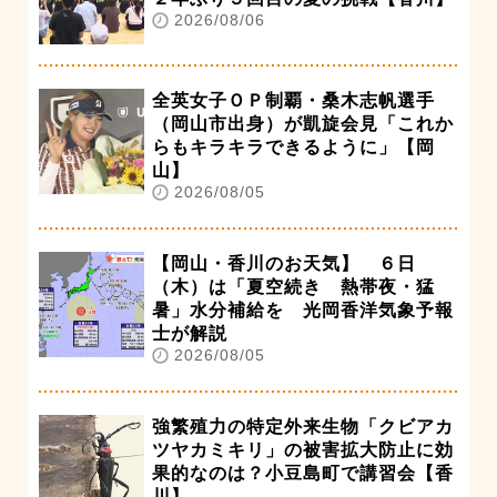
2026/08/06
全英女子ＯＰ制覇・桑木志帆選手
（岡山市出身）が凱旋会見「これか
らもキラキラできるように」【岡
山】
2026/08/05
【岡山・香川のお天気】 ６日
（木）は「夏空続き 熱帯夜・猛
暑」水分補給を 光岡香洋気象予報
士が解説
2026/08/05
強繁殖力の特定外来生物「クビアカ
ツヤカミキリ」の被害拡大防止に効
果的なのは？小豆島町で講習会【香
川】