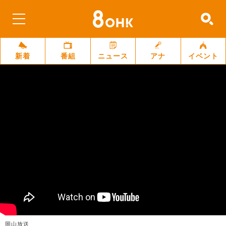
新着
番組
ニュース
アナ
イベント
岡山放送