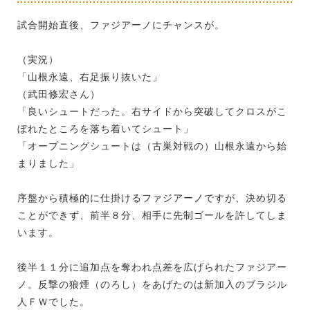
試合開始直後、ファジアーノにチャンスが。
（実況）
「山根永遠、右足振り抜いた」
（武田修宏さん）
「良いシュートだった。右サイドから突破してクロスがこ
ぼれたところを落ち着いてシュート」
「オープニングシュートは（古巣対戦の）山根永遠から始
まりました」
序盤から積極的に仕掛けるファジアーノですが、決め切る
ことができず、前半８分、相手に先制ゴールを許してしま
います。
後半１１分に追加点を奪われ点差を広げられたファジアー
ノ。反撃の狼煙（のろし）をあげたのは新加入のブラジル
人ＦＷでした。