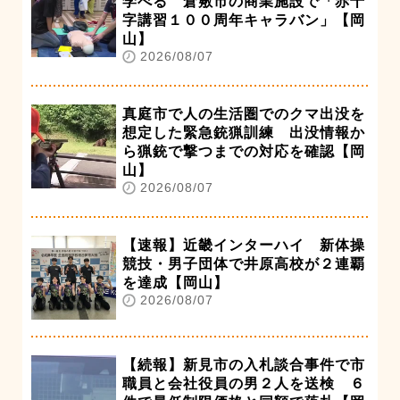
学べる 倉敷市の商業施設で「赤十
字講習１００周年キャラバン」【岡
山】
2026/08/07
真庭市で人の生活圏でのクマ出没を
想定した緊急銃猟訓練 出没情報か
ら猟銃で撃つまでの対応を確認【岡
山】
2026/08/07
【速報】近畿インターハイ 新体操
競技・男子団体で井原高校が２連覇
を達成【岡山】
2026/08/07
【続報】新見市の入札談合事件で市
職員と会社役員の男２人を送検 ６