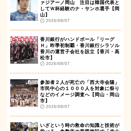
ァジアーノ岡山 注目は韓国代表と
してＷ杯経験のナ・サンホ選手【岡
山】
2026/08/07
香川銀行がハンドボール「リーグ
Ｈ」昨季初制覇・香川銀行シラソル
香川の運営子会社を設立【香川・高
松市】
2026/08/07
参加者２人が死亡の「西大寺会陽」
市民中心の１０００人を対象に祭り
などのイメージ調査へ【岡山・岡山
市】
2026/08/07
いざという時の救命の知識と技術が