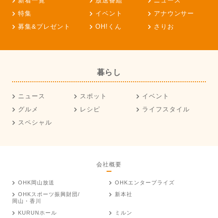
新着一覧
放送番組
ニュース
特集
イベント
アナウンサー
募集&プレゼント
OH!くん
さりお
暮らし
ニュース
スポット
イベント
グルメ
レシピ
ライフスタイル
スペシャル
会社概要
OHK岡山放送
OHKエンタープライズ
OHKスポーツ振興財団/
新本社
岡山・香川
KURUNホール
ミルン