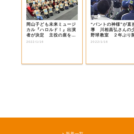
岡山子ども未来ミュージ
“バントの神様”が直
カル『ハロルド！』出演
導 川相昌弘さんの
者が決定 主役の座を射
野球教室 ２年ぶり
止めた感想は…...
【岡山・岡山...
2022/1/16
2022/1/16
新着一覧