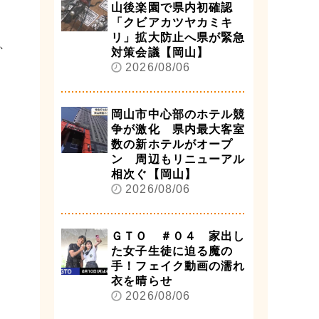
山後楽園で県内初確認
「クビアカツヤカミキ
リ」拡大防止へ県が緊急
、
対策会議【岡山】
2026/08/06
岡山市中心部のホテル競
争が激化 県内最大客室
数の新ホテルがオープ
ン 周辺もリニューアル
相次ぐ【岡山】
2026/08/06
ＧＴＯ ＃０４ 家出し
た女子生徒に迫る魔の
手！フェイク動画の濡れ
衣を晴らせ
2026/08/06