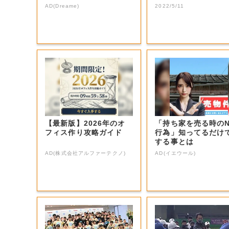
生電話クイズ」...
AD(Dreame)
2022/5/11
【最新版】2026年のオ
「持ち家を売る時の
フィス作り攻略ガイド
行為」知ってるだけ
する事とは
AD(株式会社アルファーテクノ)
AD(イエウール)