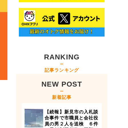
RANKING
記事ランキング
NEW POST
新着記事
【続報】新見市の入札談
合事件で市職員と会社役
員の男２人を送検 ６件