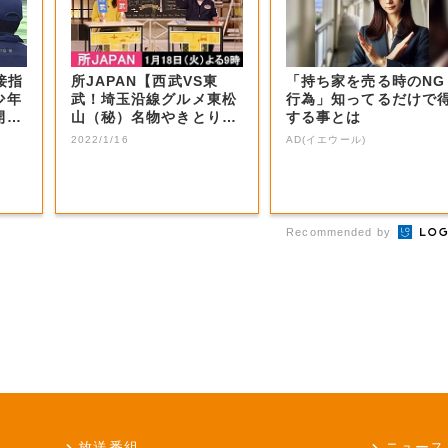
接指
所JAPAN【西武VS東
「持ち家を売る時のNG
少年
武！埼玉沿線グルメ東松
行為」知ってるだけで
開催
山（秘）名物やきとり＆
する事とは
秩父ホルモン...
2022/1/16
AD(イエウール)
Recommended by
放送番組
ニュース