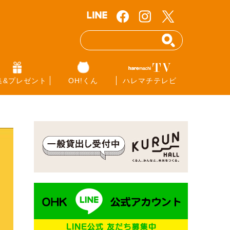
集&プレゼント
OH!くん
ハレマチテレビ