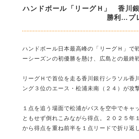
ハンドボール「リーグＨ」 香川
勝利…プ
ハンドボール日本最高峰の「リーグＨ」で
ーシーズンの初優勝を懸け、広島との最終
リーグＨで首位を走る香川銀行シラソル香
ング３位のエース・松浦未南（２４）が攻
１点を追う場面で松浦がパスを空中でキャ
ともせず倒れこみながら得点。２０２５年
から得点を重ね前半を１点リードで折り返