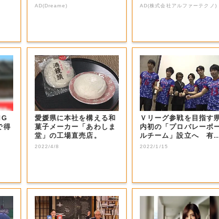
AD(Dreame)
AD(株式会社アルファーテクノ)
NG
愛媛県に本社を構える和
Ｖリーグ参戦を目指す
で得
菓子メーカー「あわしま
内初の「プロバレーボ
堂」の工場直売店。
ルチーム」設立へ 有
選手などの受け...
2022/4/8
2022/1/15