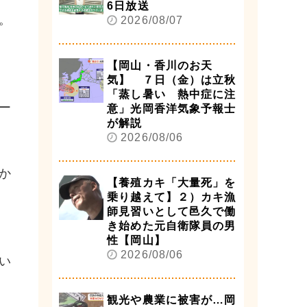
6日放送
。
2026/08/07
【岡山・香川のお天
気】 ７日（金）は立秋
「蒸し暑い 熱中症に注
ー
意」光岡香洋気象予報士
が解説
2026/08/06
か
【養殖カキ「大量死」を
乗り越えて】２）カキ漁
師見習いとして邑久で働
き始めた元自衛隊員の男
性【岡山】
2026/08/06
い
観光や農業に被害が…岡