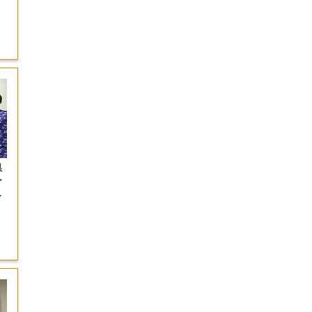
県
ー
望