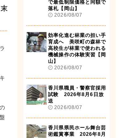
で最低制限価格と同額で
の末
落札【岡山】
2026/08/07
効率化進む林業の担い手
育成へ 美咲町の森林で
ラ
高校生が林業で使われる
機械操作の体験実習【岡
山】
2026/08/07
キ
香川県職員・警察官採用
試験 2026年8月6日放
送
の
2026/08/07
盤
香川県県民ホール舞台芸
術鑑賞事業 2026年8月