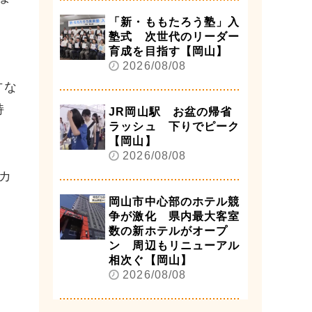
「新・ももたろう塾」入
塾式 次世代のリーダー
育成を目指す【岡山】
2026/08/08
方な
持
JR岡山駅 お盆の帰省
ラッシュ 下りでピーク
【岡山】
2026/08/08
カ
岡山市中心部のホテル競
争が激化 県内最大客室
数の新ホテルがオープ
ン 周辺もリニューアル
相次ぐ【岡山】
2026/08/08