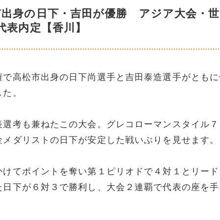
市出身の日下・吉田が優勝 アジア大会・世
代表内定【香川】
権で高松市出身の日下尚選手と吉田泰造選手がともに
した。
表選考も兼ねたこの大会。グレコローマンスタイル７
金メダリストの日下が安定した戦いぶりを見せます。
かけてポイントを奪い第１ピリオドで４対１とリード
た日下が６対３で勝利し、大会２連覇で代表の座を手