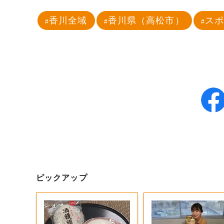
香川全域
香川県（高松市）
ス
ピックアップ