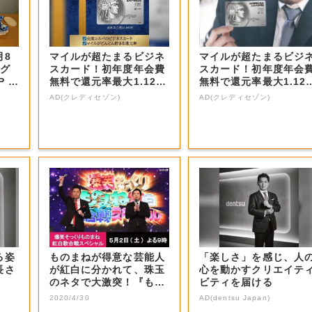
月8
マイルが超たまるビジネ
マイルが超たまるビジ
宝グ
スカード！初年度年会費
スカード！初年度年会
P 第
無料で還元率最大1.12
無料で還元率最大1.12
5%
5%
AD(クレディセゾン)
AD(クレディセゾン)
る姿
ものまねが得意な芸能人
「楽しさ」を感じ、人
長さ
が紅白に分かれて、珠玉
心を動かすクリエイテ
のネタで大激突！『もの
ビティを届ける
まね紅白』でし...
2020/4/30
AD(dentsu Japan)