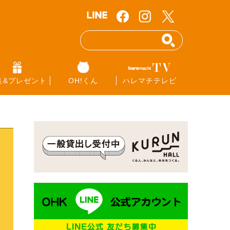
集&プレゼント
OH!くん
ハレマチテレビ