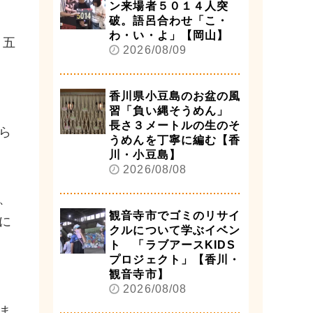
ン来場者５０１４人突
破。語呂合わせ「こ・
わ・い・よ」【岡山】
と五
2026/08/09
香川県小豆島のお盆の風
習「負い縄そうめん」
長さ３メートルの生のそ
ら
うめんを丁寧に編む【香
川・小豆島】
2026/08/08
、
観音寺市でゴミのリサイ
に
クルについて学ぶイベン
ト 「ラブアースKIDS
プロジェクト」【香川・
観音寺市】
2026/08/08
ま