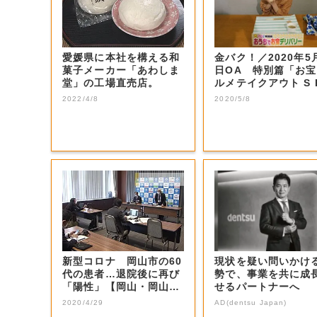
愛媛県に本社を構える和
金バク！／2020年5
菓子メーカー「あわしま
日OA 特別篇「お
堂」の工場直売店。
ルメテイクアウト S 
二弾...
2022/4/8
2020/5/8
新型コロナ 岡山市の60
現状を疑い問いかけ
代の患者…退院後に再び
勢で、事業を共に成
「陽性」【岡山・岡山
せるパートナーへ
市】
2020/4/29
AD(dentsu Japan)