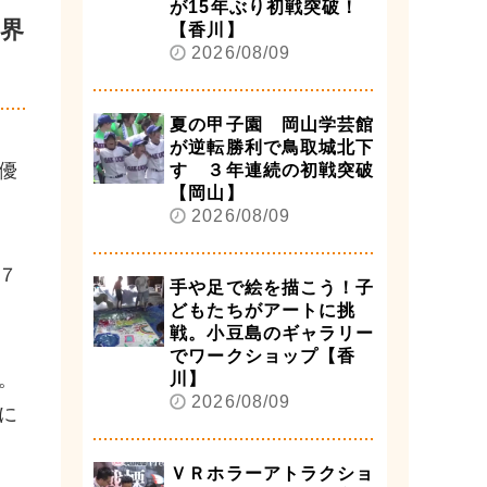
が15年ぶり初戦突破！
界
【香川】
2026/08/09
夏の甲子園 岡山学芸館
が逆転勝利で鳥取城北下
優
す ３年連続の初戦突破
【岡山】
2026/08/09
７
手や足で絵を描こう！子
どもたちがアートに挑
戦。小豆島のギャラリー
でワークショップ【香
。
川】
2026/08/09
に
ＶＲホラーアトラクショ