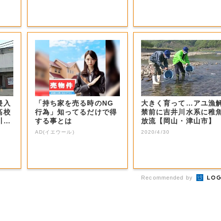
侵入
「持ち家を売る時のNG
大きく育って…アユ漁
高校
行為」知ってるだけで得
禁前に吉井川水系に稚
川・
する事とは
放流【岡山・津山市】
AD(イエウール)
2020/4/30
Recommended by