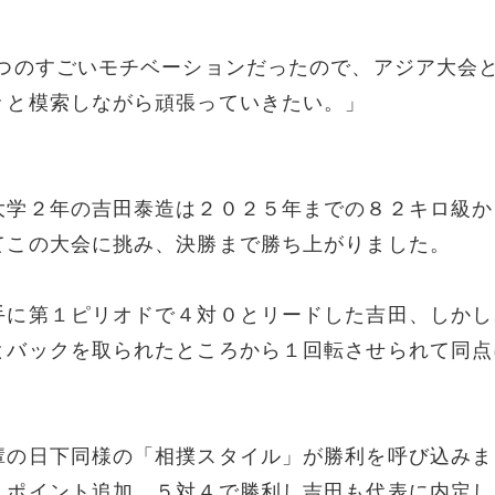
一つのすごいモチベーションだったので、アジア大会
々と模索しながら頑張っていきたい。」
大学２年の吉田泰造は２０２５年までの８２キロ級か
てこの大会に挑み、決勝まで勝ち上がりました。
手に第１ピリオドで４対０とリードした吉田、しかし
とバックを取られたところから１回転させられて同点
輩の日下同様の「相撲スタイル」が勝利を呼び込みま
１ポイント追加。５対４で勝利し吉田も代表に内定し