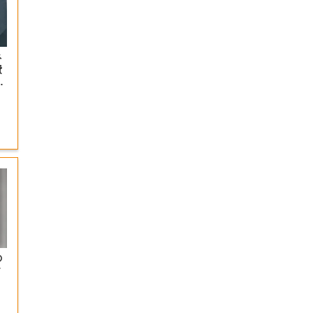
ネ
費
の
ィ