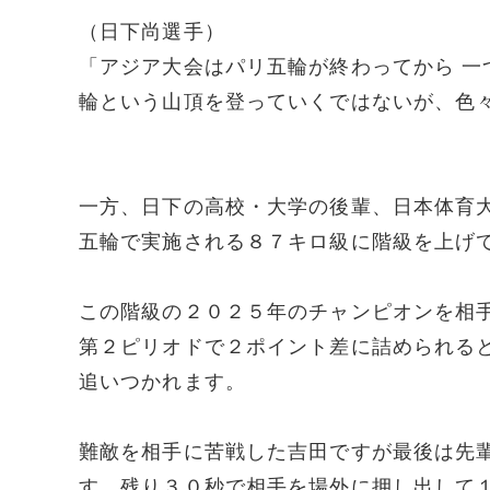
（日下尚選手）
「アジア大会はパリ五輪が終わってから 
輪という山頂を登っていくではないが、色
一方、日下の高校・大学の後輩、日本体育
五輪で実施される８７キロ級に階級を上げ
この階級の２０２５年のチャンピオンを相
第２ピリオドで２ポイント差に詰められる
追いつかれます。
難敵を相手に苦戦した吉田ですが最後は先
す。残り３０秒で相手を場外に押し出して