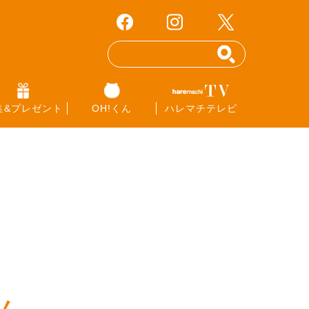
集&プレゼント
OH!くん
ハレマチテレビ