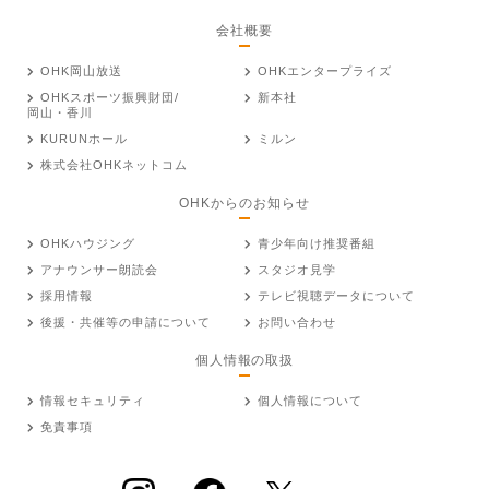
会社概要
OHK岡山放送
OHKエンタープライズ
OHKスポーツ振興財団/
新本社
岡山・香川
KURUNホール
ミルン
株式会社OHKネットコム
OHKからのお知らせ
OHKハウジング
青少年向け推奨番組
アナウンサー朗読会
スタジオ見学
採用情報
テレビ視聴データについて
後援・共催等の申請について
お問い合わせ
個人情報の取扱
情報セキュリティ
個人情報について
免責事項