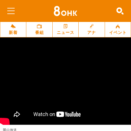
新着
番組
ニュース
アナ
イベント
岡山放送