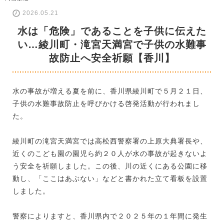
2026.05.21
水は「危険」であることを子供に伝えた
い…綾川町・滝宮天満宮で子供の水難事
故防止へ安全祈願【香川】
水の事故が増える夏を前に、香川県綾川町で５月２１日、
子供の水難事故防止を呼びかける啓発活動が行われまし
た。
綾川町の滝宮天満宮では高松西警察署の上原大典署長や、
近くのこども園の園児ら約２０人が水の事故が起きないよ
う安全を祈願しました。この後、川の近くにある公園に移
動し、「ここはあぶない」などと書かれた立て看板を設置
しました。
警察によりますと、香川県内で２０２５年の１年間に発生