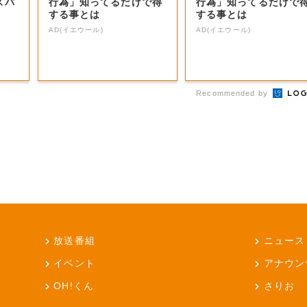
スパ
行為」知ってるだけで得
行為」知ってるだけで
する事とは
する事とは
AD(イエウール)
AD(イエウール)
Recommended by
放送番組
ニュース
イベント
アナウン
OH!くん
さりお