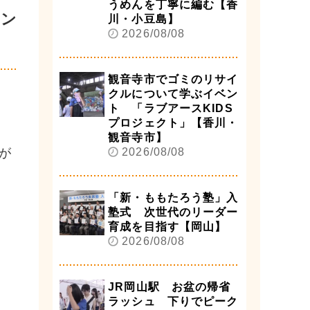
うめんを丁寧に編む【香
レン
川・小豆島】
2026/08/08
観音寺市でゴミのリサイ
クルについて学ぶイベン
ト 「ラブアースKIDS
プロジェクト」【香川・
観音寺市】
が
2026/08/08
「新・ももたろう塾」入
塾式 次世代のリーダー
育成を目指す【岡山】
2026/08/08
JR岡山駅 お盆の帰省
ラッシュ 下りでピーク