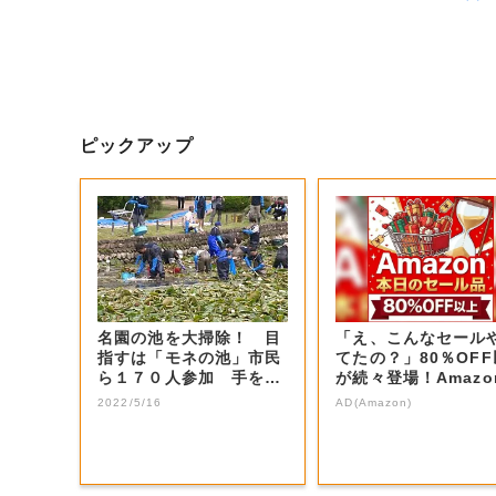
ピックアップ
名園の池を大掃除！ 目
「え、こんなセール
指すは「モネの池」市民
てたの？」80％OF
ら１７０人参加 手を入
が続々登場！Amazo
れてみたら…津...
本気が...
2022/5/16
AD(Amazon)