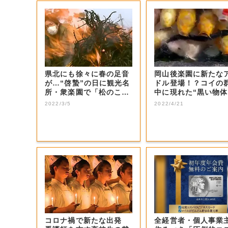
県北にも徐々に春の足音
岡山後楽園に新たな
が…“啓蟄”の日に観光名
ドル登場！？コイの
所・衆楽園で「松のこも
中に現れた“黒い物体
焼き」行われ...
は【岡山・岡...
2022/3/5
2022/4/21
コロナ禍で新たな出発
全経営者・個人事業