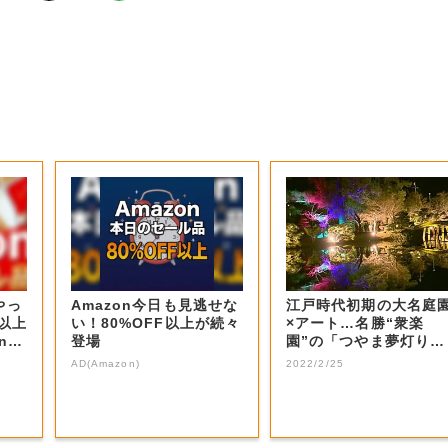
やっ
Amazon今日も見逃せな
江戸時代初期の大名庭
F以上
い！80%OFF以上が続々
×アート…名勝“衆楽
nの
登場
園”の「つやま夢灯り庭
園」 ２月２５日...
AD(Amazon)
2022/2/25