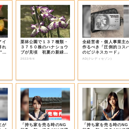
アイ
栗林公園で１３７種類・
全経営者・個人事業主
群れ
３７５０株のハナショウ
作るべき「圧倒的コス
”と
ブが見頃 初夏の新緑
のビジネスカード」
に“彩”添える【...
2022/6/4
AD(クレディセゾン)
主が
「持ち家を売る時のNG
「持ち家を売る時のNG