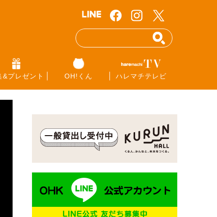
集&プレゼント
OH!くん
ハレマチテレビ