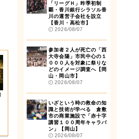
「リーグＨ」昨季初制
覇・香川銀行シラソル香
川の運営子会社を設立
【香川・高松市】
2026/08/07
参加者２人が死亡の「西
大寺会陽」市民中心の１
０００人を対象に祭りな
どのイメージ調査へ【岡
山・岡山市】
2026/08/07
園
いざという時の救命の知
識と技術が学べる 倉敷
市の商業施設で「赤十字
講習１００周年キャラバ
ン」【岡山】
2026/08/07