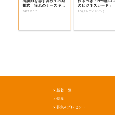
看護師を志す高校生の戴
作るべき「圧倒的コ
帽式 憧れのナースキャ
のビジネスカード」
ップ授与【岡山...
2021/10/8
AD(クレディセゾン)
新着一覧
特集
募集&プレゼント