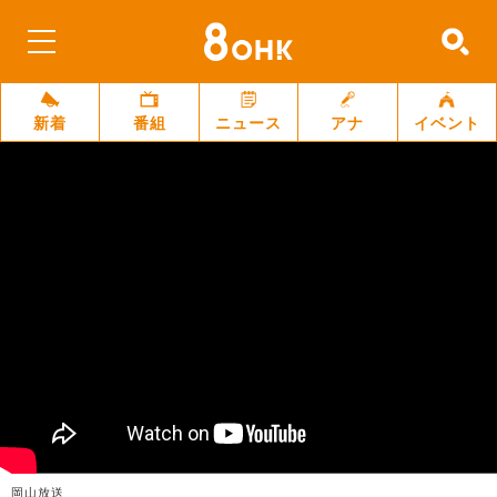
新着
番組
ニュース
アナ
イベント
岡山放送