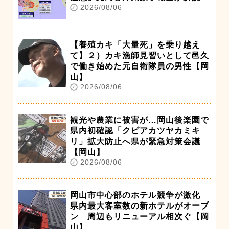
2026/08/06
【養殖カキ「大量死」を乗り越え
て】２）カキ漁師見習いとして邑久
で働き始めた元自衛隊員の男性【岡
山】
2026/08/06
観光や農業に被害が…岡山後楽園で
県内初確認「クビアカツヤカミキ
リ」拡大防止へ県が緊急対策会議
【岡山】
2026/08/06
岡山市中心部のホテル競争が激化
県内最大客室数の新ホテルがオープ
ン 周辺もリニューアル相次ぐ【岡
山】