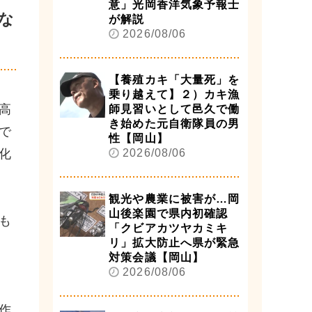
意」光岡香洋気象予報士
な
が解説
2026/08/06
【養殖カキ「大量死」を
乗り越えて】２）カキ漁
高
師見習いとして邑久で働
き始めた元自衛隊員の男
で
性【岡山】
化
2026/08/06
観光や農業に被害が…岡
山後楽園で県内初確認
も
「クビアカツヤカミキ
リ」拡大防止へ県が緊急
対策会議【岡山】
2026/08/06
作