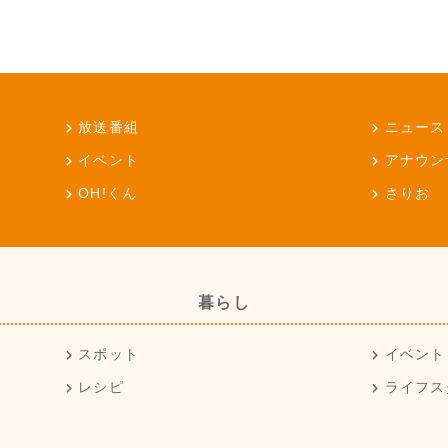
放送番組
ニュース
イベント
アナウン
OH!くん
さりお
暮らし
スポット
イベント
レシピ
ライフス