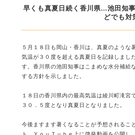
早くも真夏日続く香川県…池田知
どでも対
５月１８日も岡山・香川は、真夏のような
気温が３０度を超える真夏日を記録しまし
す。香川県の池田知事はこまめな水分補給
する方針を示しました。
１８日の香川県内の最高気温は綾川町滝宮
３０．５度となり真夏日となりました。
今後ますます暑くなることが予想されるこ
ト、ＹｏｕＴｕｂｅ上に啓発動画を公開し