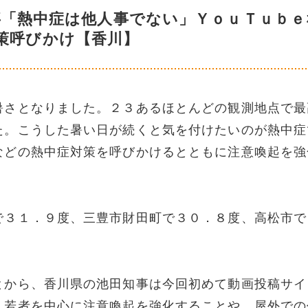
事「熱中症は他人事でない」ＹｏｕＴｕｂｅ
策呼びかけ【香川】
暑さとなりました。２３あるほとんどの観測地点で最
た。こうした暑い日が続くと気を付けたいのが熱中症
などの熱中症対策を呼びかけるとともに注意喚起を強
で３１．９度、三豊市財田町で３０．８度、高松市で
とから、香川県の池田知事は今回初めて動画投稿サイ
、若者を中心に注意喚起を強化することや、屋外での