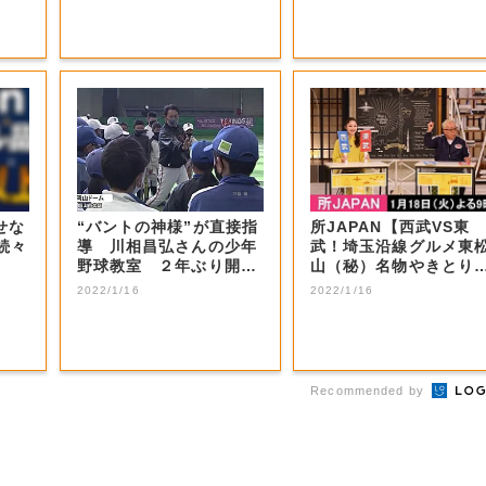
せな
“バントの神様”が直接指
所JAPAN【西武VS東
続々
導 川相昌弘さんの少年
武！埼玉沿線グルメ東
野球教室 ２年ぶり開催
山（秘）名物やきとり
【岡山・岡山...
秩父ホルモン...
2022/1/16
2022/1/16
Recommended by