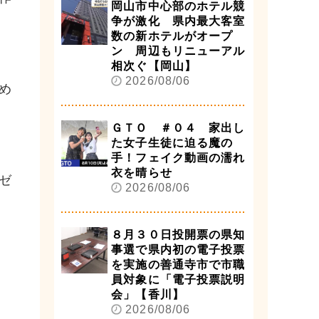
岡山市中心部のホテル競
争が激化 県内最大客室
数の新ホテルがオープ
ン 周辺もリニューアル
相次ぐ【岡山】
2026/08/06
め
ＧＴＯ ＃０４ 家出し
た女子生徒に迫る魔の
手！フェイク動画の濡れ
衣を晴らせ
ゼ
2026/08/06
８月３０日投開票の県知
事選で県内初の電子投票
を実施の善通寺市で市職
員対象に「電子投票説明
会」【香川】
2026/08/06