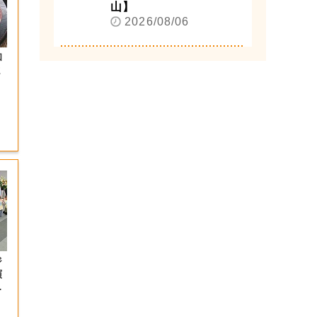
山】
2026/08/06
和
ま
ジ
演
射