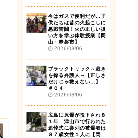
今はガスで便利だが…子
供たちは昔の火起こしに
悪戦苦闘！火の正しい扱
い方を学ぶ体験授業【岡
山・赤磐市】
2026/08/06
ブラックトリック～裁き
を操る弁護人～【正しさ
だけじゃ救えない…】
＃０４
2026/08/06
広島に原爆が投下され８
１年 津山市で行われた
追悼式に参列の被爆者は
８７歳女性１人に【岡