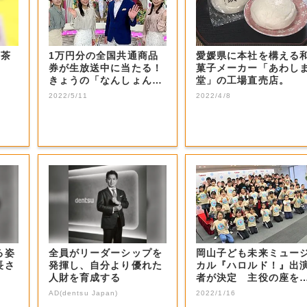
お茶
1万円分の全国共通商品
愛媛県に本社を構える
券が生放送中に当たる！
菓子メーカー「あわし
きょうの「なんしょん？
堂」の工場直売店。
生電話クイズ」...
2022/5/11
2022/4/8
る姿
全員がリーダーシップを
岡山子ども未来ミュー
長さ
発揮し、自分より優れた
カル『ハロルド！』出
人財を育成する
者が決定 主役の座を
止めた感想は…...
AD(dentsu Japan)
2022/1/16