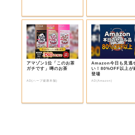
アマゾン1位「このお茶
Amazon今日も見逃
ガチです」噂のお茶
い！80%OFF以上が
登場
AD(ハーブ健康本舗)
AD(Amazon)