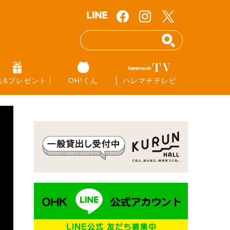
集&プレゼント
OH!くん
ハレマチテレビ