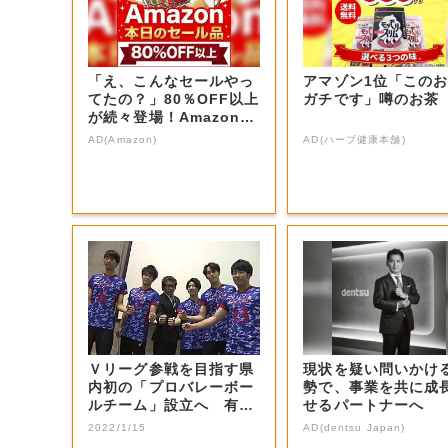
「え、こんなセールやっ
アマゾン1位「この
てたの？」80％OFF以上
ガチです」噂のお茶
が続々登場！Amazonの
本気が...
AD(Amazon)
AD(ハーブ健康本舗)
Ｖリーグ参戦を目指す県
現状を疑い問いかけ
内初の「プロバレーボー
勢で、事業を共に成
ルチーム」設立へ 有望
せるパートナーへ
選手などの受け...
2022/1/15
AD(dentsu Japan)