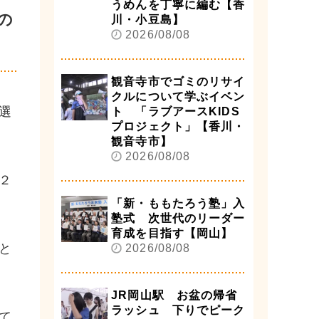
うめんを丁寧に編む【香
の
川・小豆島】
2026/08/08
観音寺市でゴミのリサイ
クルについて学ぶイベン
選
ト 「ラブアースKIDS
プロジェクト」【香川・
観音寺市】
2026/08/08
２
「新・ももたろう塾」入
塾式 次世代のリーダー
育成を目指す【岡山】
と
2026/08/08
JR岡山駅 お盆の帰省
ラッシュ 下りでピーク
て