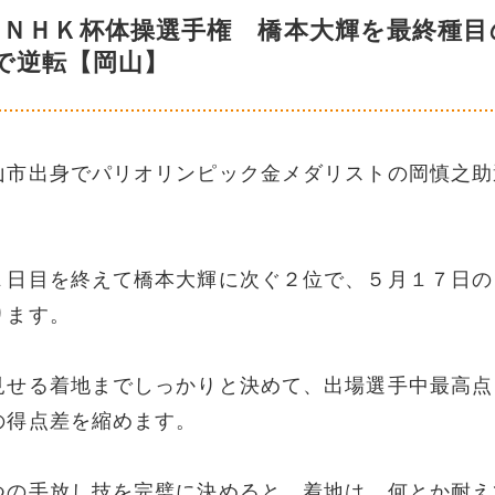
 ＮＨＫ杯体操選手権 橋本大輝を最終種目
で逆転【岡山】
山市出身でパリオリンピック金メダリストの岡慎之助
１日目を終えて橋本大輝に次ぐ２位で、５月１７日の
ります。
見せる着地までしっかりと決めて、出場選手中最高点
の得点差を縮めます。
つの手放し技を完璧に決めると、着地は、何とか耐え