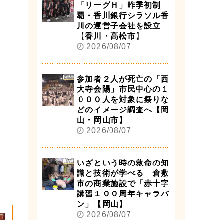
「リーグＨ」昨季初制
覇・香川銀行シラソル香
川の運営子会社を設立
【香川・高松市】
2026/08/07
参加者２人が死亡の「西
大寺会陽」市民中心の１
０００人を対象に祭りな
どのイメージ調査へ【岡
山・岡山市】
2026/08/07
いざという時の救命の知
識と技術が学べる 倉敷
市の商業施設で「赤十字
講習１００周年キャラバ
ン」【岡山】
2026/08/07