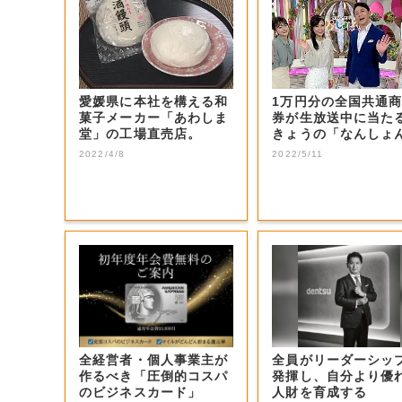
愛媛県に本社を構える和
1万円分の全国共通
菓子メーカー「あわしま
券が生放送中に当た
堂」の工場直売店。
きょうの「なんしょ
生電話クイズ」...
2022/4/8
2022/5/11
全経営者・個人事業主が
全員がリーダーシッ
作るべき「圧倒的コスパ
発揮し、自分より優
のビジネスカード」
人財を育成する