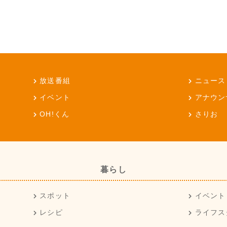
放送番組
ニュース
イベント
アナウン
OH!くん
さりお
暮らし
スポット
イベント
レシピ
ライフス