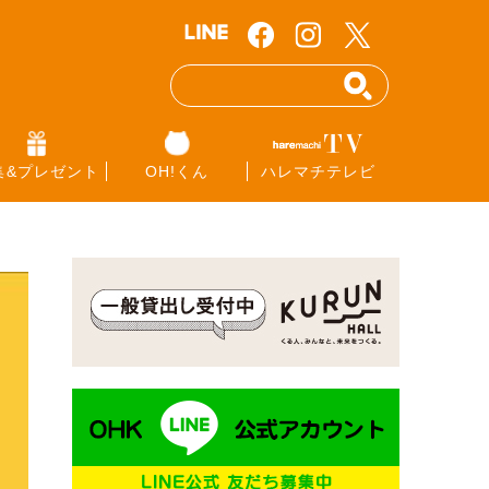
集&プレゼント
OH!くん
ハレマチテレビ