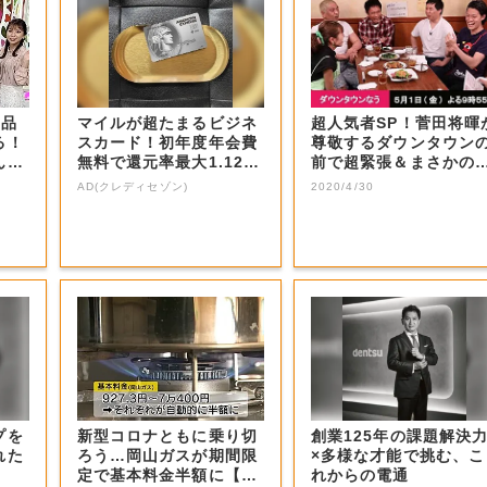
商品
マイルが超たまるビジネ
超人気者SP！菅田将暉
る！
スカード！初年度年会費
尊敬するダウンタウン
ん？
無料で還元率最大1.12
前で超緊張＆まさかの
5%
号泣！思いを...
AD(クレディセゾン)
2020/4/30
プを
新型コロナともに乗り切
創業125年の課題解決
れた
ろう…岡山ガスが期間限
×多様な才能で挑む、こ
定で基本料金半額に【岡
れからの電通