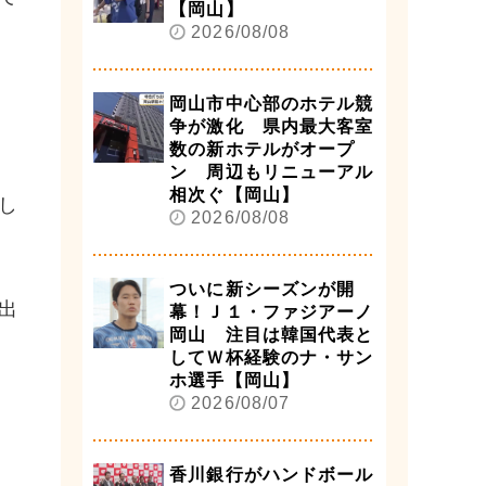
【岡山】
2026/08/08
岡山市中心部のホテル競
争が激化 県内最大客室
数の新ホテルがオープ
ン 周辺もリニューアル
相次ぐ【岡山】
し
2026/08/08
ついに新シーズンが開
出
幕！Ｊ１・ファジアーノ
岡山 注目は韓国代表と
してＷ杯経験のナ・サン
ホ選手【岡山】
2026/08/07
香川銀行がハンドボール