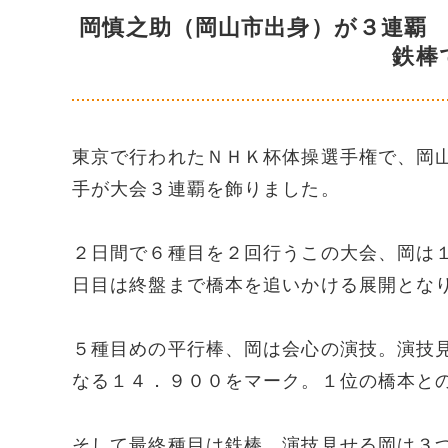
岡慎之助（岡山市出身）が３連覇
鉄棒
東京で行われたＮＨＫ杯体操選手権で、岡
手が大会３連覇を飾りました。
２日間で６種目を２回行うこの大会、岡は
日目は終盤まで橋本を追いかける展開とな
５種目めの平行棒、岡は会心の演技。演技
なる１４．９００をマーク。１位の橋本と
そして最終種目は鉄棒、演技見せる岡は３