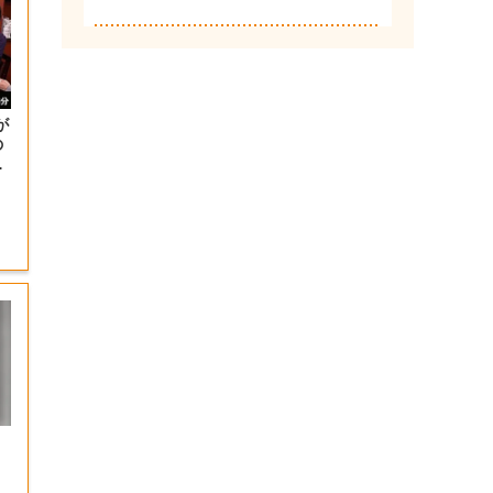
が
の
大
力