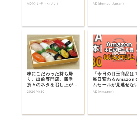
AD(クレディセゾン)
AD(dentsu Japan)
味にこだわった持ち帰
「今日の目玉商品は
り、出前専門店。四季
毎日変わるAmazon
折々のネタを召し上が
ムセールが見逃せな
れ。
2020/4/30
AD(Amazon)