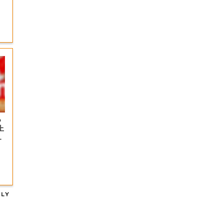
っ
上
の