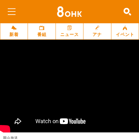
新着
番組
ニュース
アナ
イベント
岡山放送