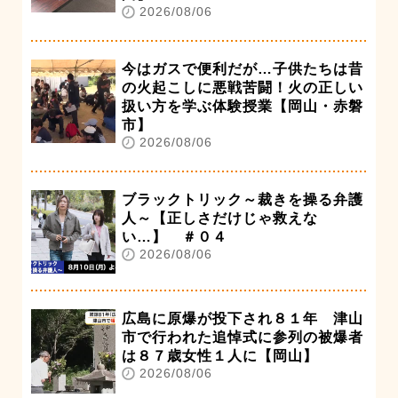
2026/08/06
今はガスで便利だが…子供たちは昔
の火起こしに悪戦苦闘！火の正しい
扱い方を学ぶ体験授業【岡山・赤磐
市】
2026/08/06
ブラックトリック～裁きを操る弁護
人～【正しさだけじゃ救えな
い…】 ＃０４
2026/08/06
広島に原爆が投下され８１年 津山
市で行われた追悼式に参列の被爆者
は８７歳女性１人に【岡山】
2026/08/06