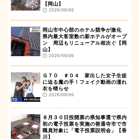
【岡山】
2026/08/06
岡山市中心部のホテル競争が激化
県内最大客室数の新ホテルがオープ
ン 周辺もリニューアル相次ぐ【岡
山】
2026/08/06
ＧＴＯ ＃０４ 家出した女子生徒
に迫る魔の手！フェイク動画の濡れ
衣を晴らせ
2026/08/06
８月３０日投開票の県知事選で県内
初の電子投票を実施の善通寺市で市
職員対象に「電子投票説明会」【香
川】