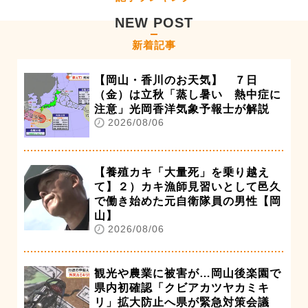
NEW POST
新着記事
【岡山・香川のお天気】 ７日
（金）は立秋「蒸し暑い 熱中症に
注意」光岡香洋気象予報士が解説
2026/08/06
【養殖カキ「大量死」を乗り越え
て】２）カキ漁師見習いとして邑久
で働き始めた元自衛隊員の男性【岡
山】
2026/08/06
観光や農業に被害が…岡山後楽園で
県内初確認「クビアカツヤカミキ
リ」拡大防止へ県が緊急対策会議