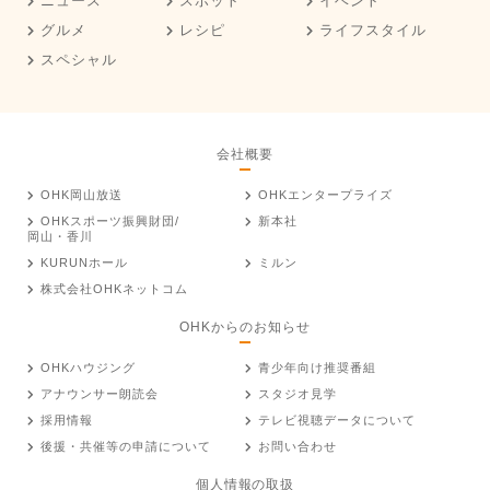
ニュース
スポット
イベント
グルメ
レシピ
ライフスタイル
スペシャル
会社概要
OHK岡山放送
OHKエンタープライズ
OHKスポーツ振興財団/
新本社
岡山・香川
KURUNホール
ミルン
株式会社OHKネットコム
OHKからのお知らせ
OHKハウジング
青少年向け推奨番組
アナウンサー朗読会
スタジオ見学
採用情報
テレビ視聴データについて
後援・共催等の申請について
お問い合わせ
個人情報の取扱