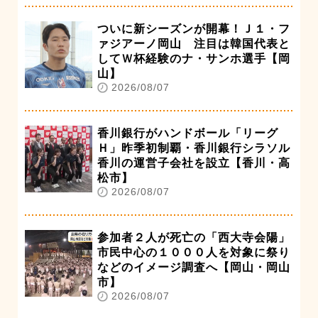
ついに新シーズンが開幕！Ｊ１・フ
ァジアーノ岡山 注目は韓国代表と
してＷ杯経験のナ・サンホ選手【岡
山】
2026/08/07
香川銀行がハンドボール「リーグ
Ｈ」昨季初制覇・香川銀行シラソル
香川の運営子会社を設立【香川・高
松市】
2026/08/07
参加者２人が死亡の「西大寺会陽」
市民中心の１０００人を対象に祭り
などのイメージ調査へ【岡山・岡山
市】
2026/08/07