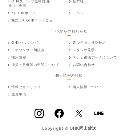
OHKスポーツ振興財団/
新本社
岡山・香川
KURUNホール
ミルン
株式会社OHKネットコム
OHKからのお知らせ
OHKハウジング
青少年向け推奨番組
アナウンサー朗読会
スタジオ見学
採用情報
テレビ視聴データについて
後援・共催等の申請について
お問い合わせ
個人情報の取扱
情報セキュリティ
個人情報について
免責事項
Copyright © OHK岡山放送