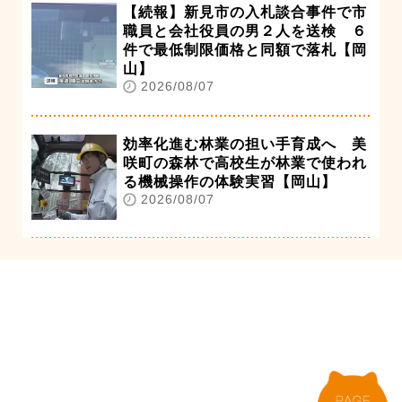
【続報】新見市の入札談合事件で市
職員と会社役員の男２人を送検 ６
件で最低制限価格と同額で落札【岡
山】
2026/08/07
効率化進む林業の担い手育成へ 美
咲町の森林で高校生が林業で使われ
る機械操作の体験実習【岡山】
2026/08/07