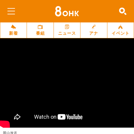
新着
番組
ニュース
アナ
イベント
岡山放送