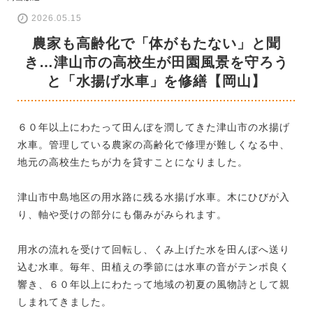
2026.05.15
農家も高齢化で「体がもたない」と聞
き…津山市の高校生が田園風景を守ろう
と「水揚げ水車」を修繕【岡山】
６０年以上にわたって田んぼを潤してきた津山市の水揚げ
水車。管理している農家の高齢化で修理が難しくなる中、
地元の高校生たちが力を貸すことになりました。
津山市中島地区の用水路に残る水揚げ水車。木にひびが入
り、軸や受けの部分にも傷みがみられます。
用水の流れを受けて回転し、くみ上げた水を田んぼへ送り
込む水車。毎年、田植えの季節には水車の音がテンポ良く
響き、６０年以上にわたって地域の初夏の風物詩として親
しまれてきました。