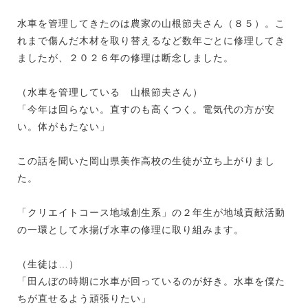
水車を管理してきたのは農家の山根節夫さん（８５）。こ
れまで傷んだ木材を取り替えるなど数年ごとに修理してき
ましたが、２０２６年の修理は断念しました。
（水車を管理している 山根節夫さん）
「今年は回らない。直すのも高くつく。電気代の方が安
い。体がもたない」
この話を聞いた岡山県美作高校の生徒が立ち上がりまし
た。
「クリエイトコース地域創生系」の２年生が地域貢献活動
の一環として水揚げ水車の修理に取り組みます。
（生徒は…）
「田んぼの時期に水車が回っているのが好き。水車を僕た
ちが直せるよう頑張りたい」