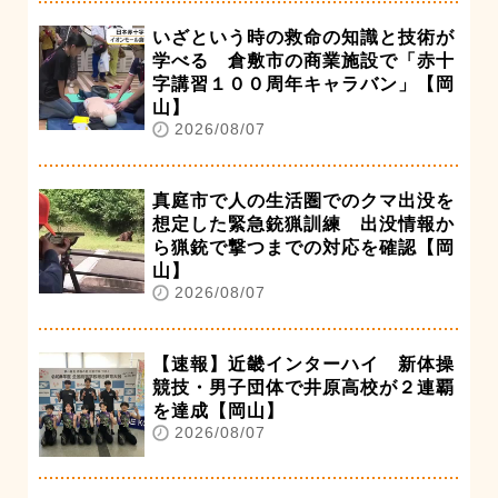
いざという時の救命の知識と技術が
学べる 倉敷市の商業施設で「赤十
字講習１００周年キャラバン」【岡
山】
2026/08/07
真庭市で人の生活圏でのクマ出没を
想定した緊急銃猟訓練 出没情報か
ら猟銃で撃つまでの対応を確認【岡
山】
2026/08/07
【速報】近畿インターハイ 新体操
競技・男子団体で井原高校が２連覇
を達成【岡山】
2026/08/07