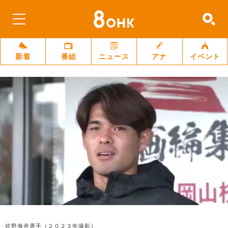
新着
番組
ニュース
アナ
イベント
佐野海舟選手（２０２３年撮影）