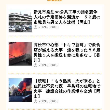
新見市発注no公共工事の指名競争
入札の予定価格を漏洩か ５２歳の
市職員ら男２人を逮捕【岡山】
2026/08/06
高松市中心部「トキワ新町」で飲食
店が燃える火事 煙を吸った８６歳
男性１人を搬送も命に別条なし【香
川】
2026/08/06
【続報】「もう熱風…火が来る」と
住民は不安な夜 早島町の住宅地で
火事 建設会社の作業場を全焼【岡
山】
2026/08/06