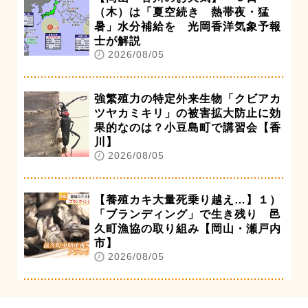
（木）は「夏空続き 熱帯夜・猛
暑」水分補給を 光岡香洋気象予報
士が解説
2026/08/05
強繁殖力の特定外来生物「クビアカ
ツヤカミキリ」の被害拡大防止に効
果的なのは？小豆島町で講習会【香
川】
2026/08/05
【養殖カキ大量死乗り越え…】１）
「ブランディング」で生き残り 邑
久町漁協の取り組み【岡山・瀬戸内
市】
2026/08/05