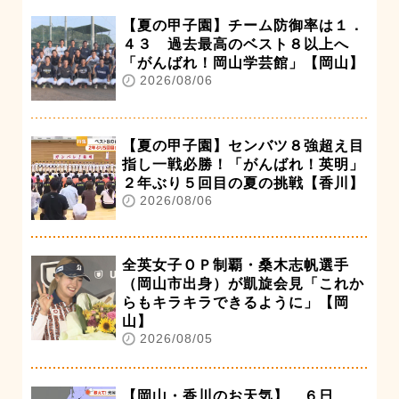
【夏の甲子園】チーム防御率は１．
４３ 過去最高のベスト８以上へ
「がんばれ！岡山学芸館」【岡山】
2026/08/06
【夏の甲子園】センバツ８強超え目
指し一戦必勝！「がんばれ！英明」
２年ぶり５回目の夏の挑戦【香川】
2026/08/06
全英女子ＯＰ制覇・桑木志帆選手
（岡山市出身）が凱旋会見「これか
らもキラキラできるように」【岡
山】
2026/08/05
【岡山・香川のお天気】 ６日