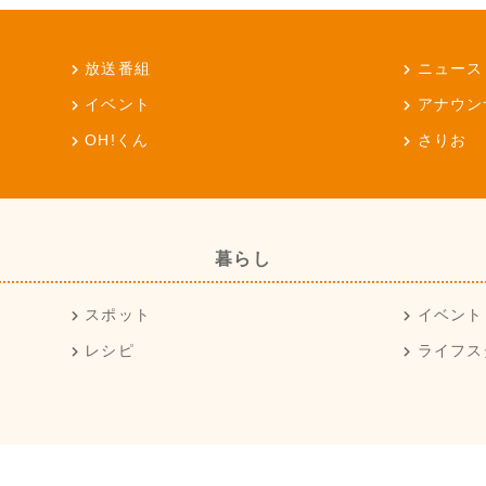
放送番組
ニュース
イベント
アナウン
OH!くん
さりお
暮らし
スポット
イベント
レシピ
ライフス