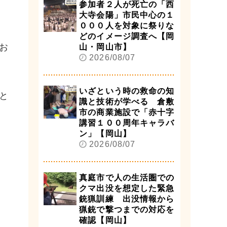
参加者２人が死亡の「西
大寺会陽」市民中心の１
０００人を対象に祭りな
どのイメージ調査へ【岡
お
山・岡山市】
2026/08/07
いざという時の救命の知
と
識と技術が学べる 倉敷
市の商業施設で「赤十字
講習１００周年キャラバ
ン」【岡山】
2026/08/07
真庭市で人の生活圏での
クマ出没を想定した緊急
銃猟訓練 出没情報から
猟銃で撃つまでの対応を
確認【岡山】