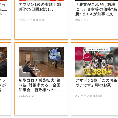
やっ
アマゾン1位の実績！38
「農業がこれだけ窮地
F以上
0円で5日間お試し。
に…」資材等の価格“高
nの
騰”でＪＡが知事に支援
要請【岡山】
AD(ハーブ健康本舗)
2022/6/3
クラ
新型コロナ感染拡大“第
アマゾン1位「このお茶
体が
６波”対策求める…全国
ガチです」噂のお茶
消費
知事会 新政権への“緊
急提言”まとめ...
2021/10/2
AD(ハーブ健康本舗)