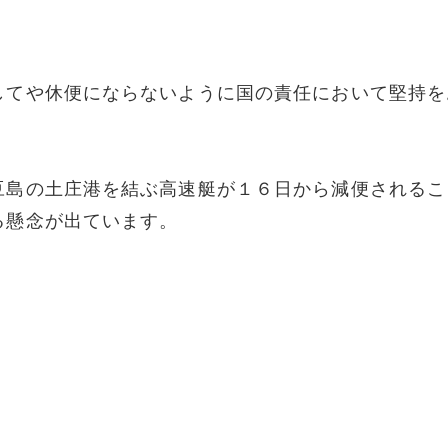
してや休便にならないように国の責任において堅持を
豆島の土庄港を結ぶ高速艇が１６日から減便されるこ
る懸念が出ています。