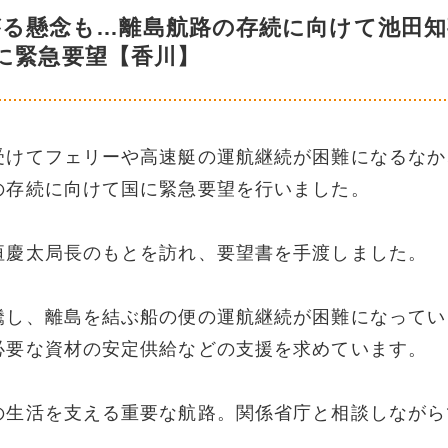
がる懸念も…離島航路の存続に向けて池田知
に緊急要望【香川】
受けてフェリーや高速艇の運航継続が困難になるなか
の存続に向けて国に緊急要望を行いました。
垣慶太局長のもとを訪れ、要望書を手渡しました。
騰し、離島を結ぶ船の便の運航継続が困難になってい
必要な資材の安定供給などの支援を求めています。
の生活を支える重要な航路。関係省庁と相談しながら