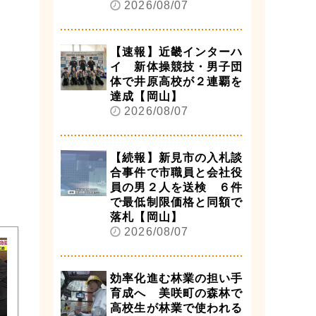
2026/08/07
【速報】近畿インターハ
イ 新体操競技・男子団
体で井原高校が２連覇を
達成【岡山】
2026/08/07
【続報】新見市の入札談
合事件で市職員と会社役
員の男２人を送検 ６件
で最低制限価格と同額で
落札【岡山】
2026/08/07
効率化進む林業の担い手
育成へ 美咲町の森林で
高校生が林業で使われる