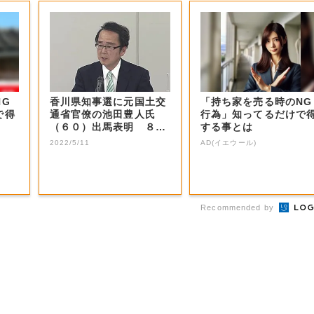
NG
香川県知事選に元国土交
「持ち家を売る時のNG
で得
通省官僚の池田豊人氏
行為」知ってるだけで
（６０）出馬表明 ８月
する事とは
２８日投開票【香...
2022/5/11
AD(イエウール)
Recommended by