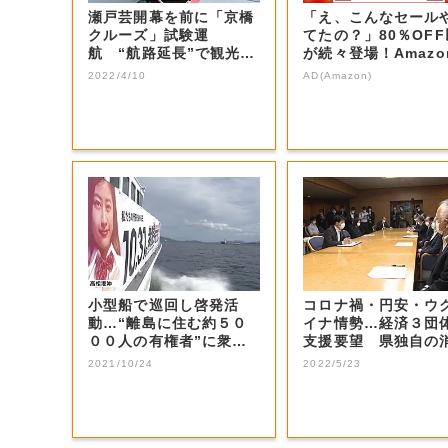
瀬戸芸開幕を前に「京橋
「え、こんなセール
クルーズ」試験運
てたの？」80％OF
航 “航路延長”で観光客
が続々登場！Amazo
を岡山市内へ取り込...
本気が...
2022/4/10
AD(Amazon)
小型船で巡回し啓発活
コロナ禍・円安・ウ
動…“離島に住む約５０
イナ情勢…経済３団
００人の有権者”に衆院
支援要望 県独自の
選の投票を呼びか...
喚起策を【岡山...
2021/10/24
2022/5/23