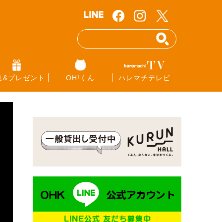
集&プレゼント
OH!くん
ハレマチテレビ