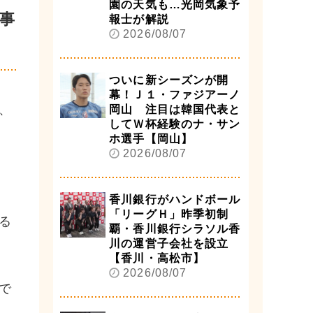
園の天気も…光岡気象予
事
報士が解説
2026/08/07
ついに新シーズンが開
幕！Ｊ１・ファジアーノ
、
岡山 注目は韓国代表と
してＷ杯経験のナ・サン
ホ選手【岡山】
2026/08/07
香川銀行がハンドボール
「リーグＨ」昨季初制
る
覇・香川銀行シラソル香
川の運営子会社を設立
【香川・高松市】
2026/08/07
で