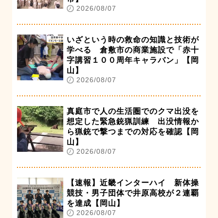
2026/08/07
いざという時の救命の知識と技術が
学べる 倉敷市の商業施設で「赤十
字講習１００周年キャラバン」【岡
山】
2026/08/07
真庭市で人の生活圏でのクマ出没を
想定した緊急銃猟訓練 出没情報か
ら猟銃で撃つまでの対応を確認【岡
山】
2026/08/07
【速報】近畿インターハイ 新体操
競技・男子団体で井原高校が２連覇
を達成【岡山】
2026/08/07