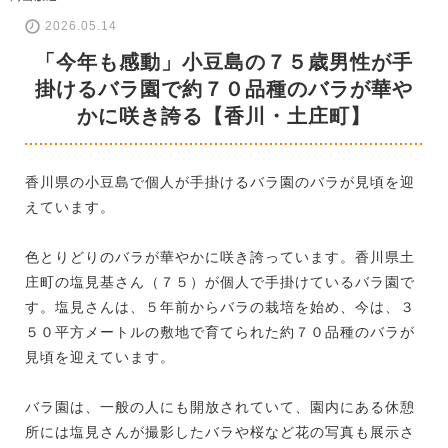
2026.05.14
「今年も感動」小豆島の７５歳男性が手
掛けるバラ園で約７０品種のバラが華や
かに咲き誇る【香川・土庄町】
香川県の小豆島で個人が手掛けるバラ園のバラが見頃を迎
えています。
色とりどりのバラが華やかに咲き誇っています。香川県土
庄町の塩見基さん（７５）が個人で手掛けているバラ園で
す。塩見さんは、５年前からバラの栽培を始め、今は、３
５０平方メートルの敷地で育てられた約７０品種のバラが
見頃を迎えています。
バラ園は、一般の人にも開放されていて、園内にある休憩
所には塩見さんが撮影したバラや桜など花の写真も展示さ