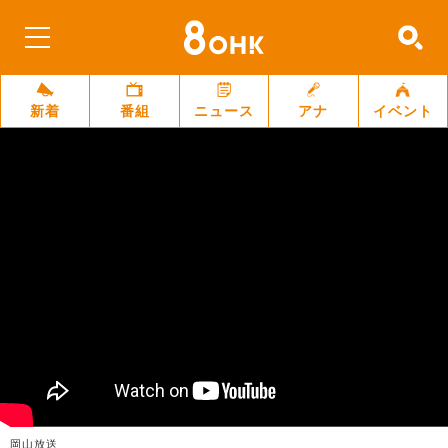
新着
番組
ニュース
アナ
イベント
岡山放送