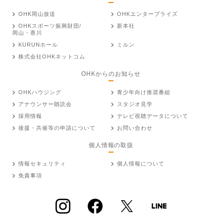
OHK岡山放送
OHKエンタープライズ
OHKスポーツ振興財団/
新本社
岡山・香川
KURUNホール
ミルン
株式会社OHKネットコム
OHKからのお知らせ
OHKハウジング
青少年向け推奨番組
アナウンサー朗読会
スタジオ見学
採用情報
テレビ視聴データについて
後援・共催等の申請について
お問い合わせ
個人情報の取扱
情報セキュリティ
個人情報について
免責事項