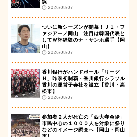
説
2026/08/07
ついに新シーズンが開幕！Ｊ１・フ
ァジアーノ岡山 注目は韓国代表と
してＷ杯経験のナ・サンホ選手【岡
山】
2026/08/07
香川銀行がハンドボール「リーグ
Ｈ」昨季初制覇・香川銀行シラソル
香川の運営子会社を設立【香川・高
松市】
2026/08/07
参加者２人が死亡の「西大寺会陽」
市民中心の１０００人を対象に祭り
などのイメージ調査へ【岡山・岡山
市】