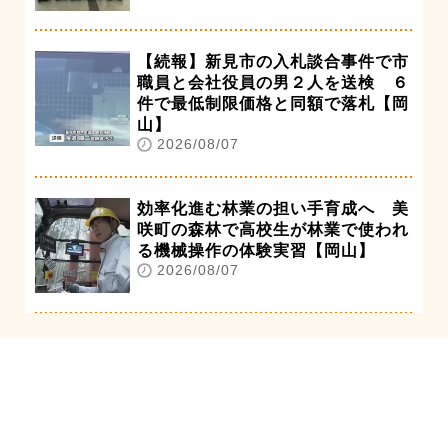
【続報】新見市の入札談合事件で市
職員と会社役員の男２人を送検 ６
件で最低制限価格と同額で落札【岡
山】
2026/08/07
効率化進む林業の担い手育成へ 美
咲町の森林で高校生が林業で使われ
る機械操作の体験実習【岡山】
2026/08/07