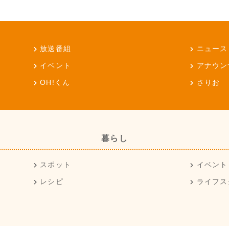
放送番組
ニュース
イベント
アナウン
OH!くん
さりお
暮らし
スポット
イベント
レシピ
ライフス