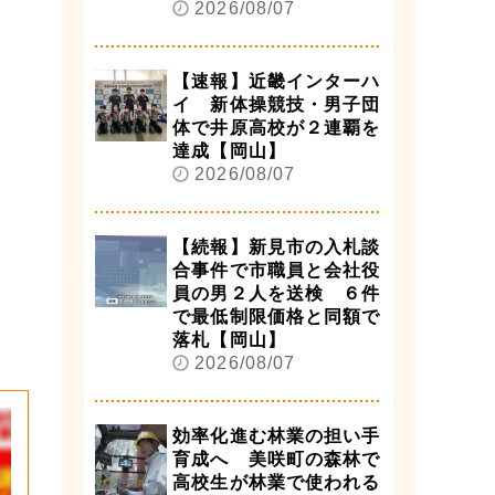
2026/08/07
【速報】近畿インターハ
イ 新体操競技・男子団
体で井原高校が２連覇を
達成【岡山】
2026/08/07
【続報】新見市の入札談
合事件で市職員と会社役
員の男２人を送検 ６件
で最低制限価格と同額で
落札【岡山】
2026/08/07
効率化進む林業の担い手
育成へ 美咲町の森林で
高校生が林業で使われる