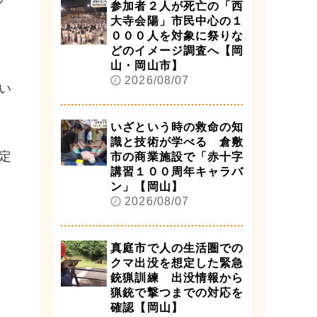
参加者２人が死亡の「西
大寺会陽」市民中心の１
０００人を対象に祭りな
どのイメージ調査へ【岡
山・岡山市】
2026/08/07
い
いざという時の救命の知
識と技術が学べる 倉敷
定
市の商業施設で「赤十字
講習１００周年キャラバ
ン」【岡山】
2026/08/07
真庭市で人の生活圏での
クマ出没を想定した緊急
銃猟訓練 出没情報から
猟銃で撃つまでの対応を
確認【岡山】