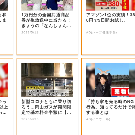
る和
1万円分の全国共通商品
アマゾン1位の実績！3
しま
券が生放送中に当たる！
0円で5日間お試し。
きょうの「なんしょん？
生電話クイズ」...
2022/5/11
AD(ハーブ健康本舗)
やっ
新型コロナともに乗り切
「持ち家を売る時のNG
F以上
ろう…岡山ガスが期間限
行為」知ってるだけで
nの
定で基本料金半額に【岡
する事とは
山・岡山市】
2020/4/30
AD(イエウール)