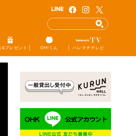
集&プレゼント
OH!くん
ハレマチテレビ