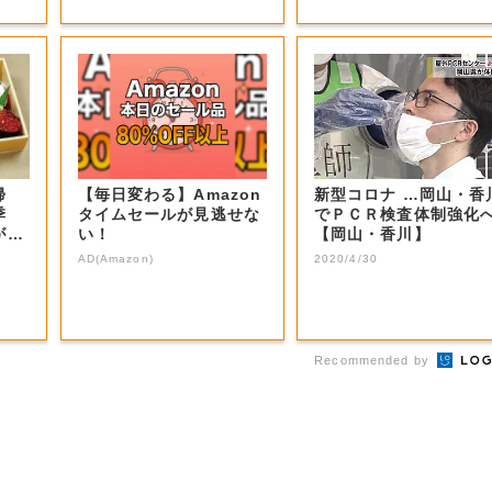
帰
【毎日変わる】Amazon
新型コロナ …岡山・香
季
タイムセールが見逃せな
でＰＣＲ検査体制強化
が
い！
【岡山・香川】
AD(Amazon)
2020/4/30
Recommended by