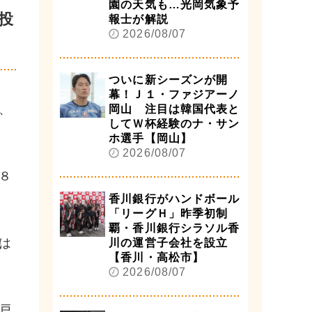
園の天気も…光岡気象予
投
報士が解説
2026/08/07
ついに新シーズンが開
幕！Ｊ１・ファジアーノ
、
岡山 注目は韓国代表と
してＷ杯経験のナ・サン
ホ選手【岡山】
2026/08/07
８
香川銀行がハンドボール
「リーグＨ」昨季初制
覇・香川銀行シラソル香
は
川の運営子会社を設立
【香川・高松市】
2026/08/07
戸