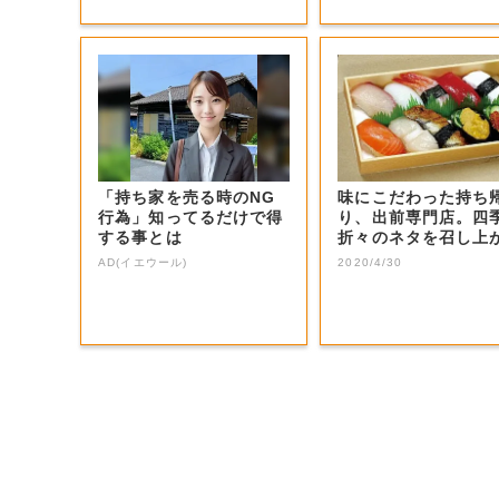
「持ち家を売る時のNG
味にこだわった持ち
行為」知ってるだけで得
り、出前専門店。四
する事とは
折々のネタを召し上
れ。
AD(イエウール)
2020/4/30