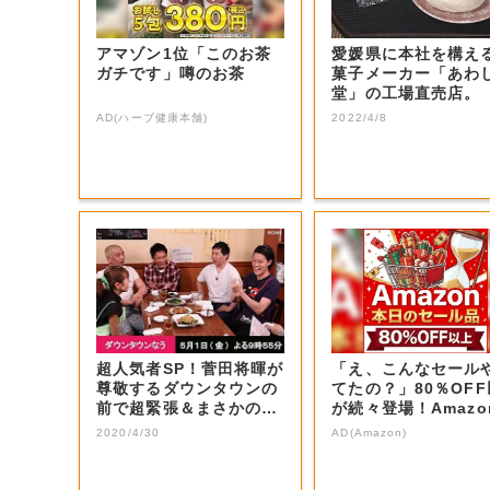
アマゾン1位「このお茶
愛媛県に本社を構え
ガチです」噂のお茶
菓子メーカー「あわ
堂」の工場直売店。
AD(ハーブ健康本舗)
2022/4/8
超人気者SP！菅田将暉が
「え、こんなセール
尊敬するダウンタウンの
てたの？」80％OF
前で超緊張＆まさかの大
が続々登場！Amazo
号泣！思いを...
本気が...
2020/4/30
AD(Amazon)