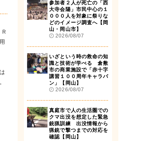
参加者２人が死亡の「西
大寺会陽」市民中心の１
０００人を対象に祭りな
どのイメージ調査へ【岡
山・岡山市】
ＪＲ
2026/08/07
用
いざという時の救命の知
識と技術が学べる 倉敷
市の商業施設で「赤十字
は
講習１００周年キャラバ
。
ン」【岡山】
2026/08/07
真庭市で人の生活圏での
クマ出没を想定した緊急
銃猟訓練 出没情報から
猟銃で撃つまでの対応を
確認【岡山】