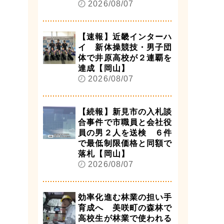
2026/08/07
【速報】近畿インターハ
イ 新体操競技・男子団
体で井原高校が２連覇を
達成【岡山】
2026/08/07
【続報】新見市の入札談
合事件で市職員と会社役
員の男２人を送検 ６件
で最低制限価格と同額で
落札【岡山】
2026/08/07
効率化進む林業の担い手
育成へ 美咲町の森林で
高校生が林業で使われる