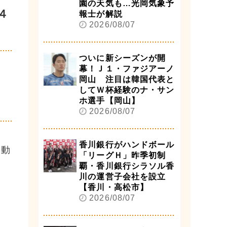
園の天気も…光岡気象予
４
報士が解説
2026/08/07
ついに新シーズンが開
幕！Ｊ１・ファジアーノ
岡山 注目は韓国代表と
してＷ杯経験のナ・サン
ホ選手【岡山】
2026/08/07
香川銀行がハンドボール
自動
「リーグＨ」昨季初制
覇・香川銀行シラソル香
川の運営子会社を設立
【香川・高松市】
2026/08/07