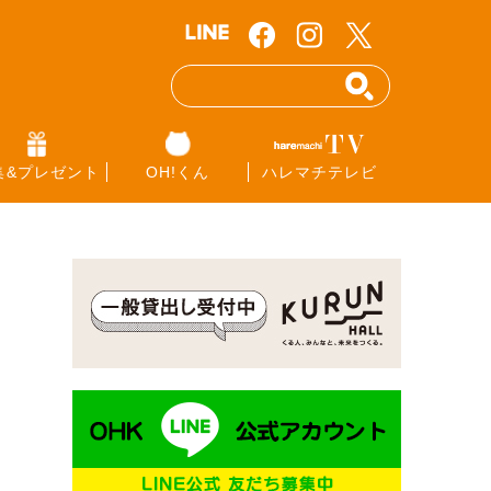
集&プレゼント
OH!くん
ハレマチテレビ