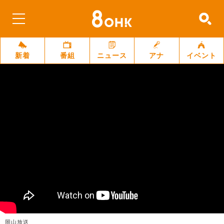
新着
番組
ニュース
アナ
イベント
岡山放送