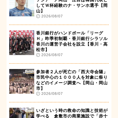
してＷ杯経験のナ・サンホ選手【岡
山】
2026/08/07
香川銀行がハンドボール「リーグ
Ｈ」昨季初制覇・香川銀行シラソル
香川の運営子会社を設立【香川・高
松市】
2026/08/07
参加者２人が死亡の「西大寺会陽」
市民中心の１０００人を対象に祭り
などのイメージ調査へ【岡山・岡山
市】
2026/08/07
いざという時の救命の知識と技術が
学べる 倉敷市の商業施設で「赤十