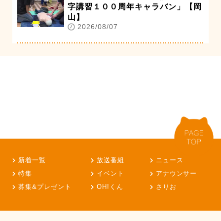
字講習１００周年キャラバン」【岡
山】
2026/08/07
新着一覧
放送番組
ニュース
特集
イベント
アナウンサー
募集&プレゼント
OH!くん
さりお