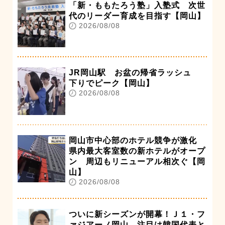
「新・ももたろう塾」入塾式 次世
代のリーダー育成を目指す【岡山】
2026/08/08
JR岡山駅 お盆の帰省ラッシュ
下りでピーク【岡山】
2026/08/08
岡山市中心部のホテル競争が激化
県内最大客室数の新ホテルがオープ
ン 周辺もリニューアル相次ぐ【岡
山】
2026/08/08
ついに新シーズンが開幕！Ｊ１・フ
ァジアーノ岡山 注目は韓国代表と