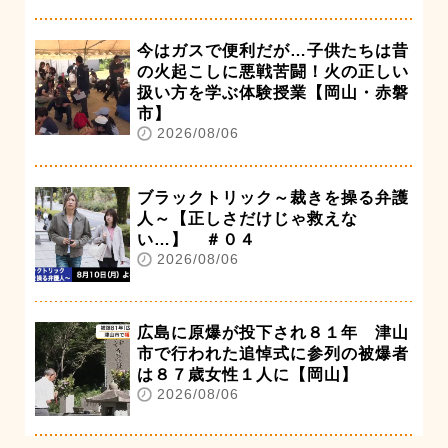
今はガスで便利だが…子供たちは昔
の火起こしに悪戦苦闘！火の正しい
扱い方を学ぶ体験授業【岡山・赤磐
市】
2026/08/06
ブラックトリック～裁きを操る弁護
人～【正しさだけじゃ救えな
い…】 ＃０４
2026/08/06
広島に原爆が投下され８１年 津山
市で行われた追悼式に参列の被爆者
は８７歳女性１人に【岡山】
2026/08/06