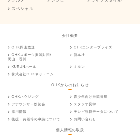
グルメ
レシピ
ライフスタイル
スペシャル
会社概要
OHK岡山放送
OHKエンタープライズ
OHKスポーツ振興財団/
新本社
岡山・香川
KURUNホール
ミルン
株式会社OHKネットコム
OHKからのお知らせ
OHKハウジング
青少年向け推奨番組
アナウンサー朗読会
スタジオ見学
採用情報
テレビ視聴データについて
後援・共催等の申請について
お問い合わせ
個人情報の取扱