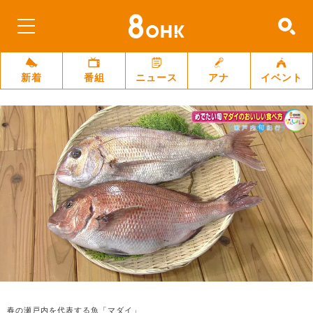
新着
番組
ニュース
アナ
イベント
春の瀬戸内を代表する魚「マダイ」