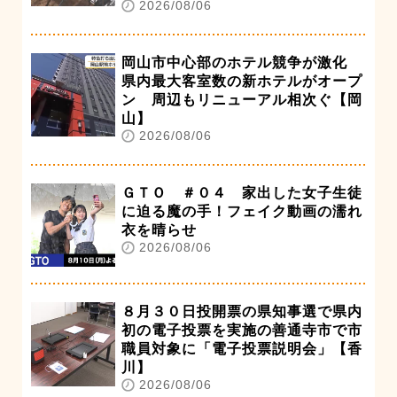
2026/08/06
岡山市中心部のホテル競争が激化
県内最大客室数の新ホテルがオープ
ン 周辺もリニューアル相次ぐ【岡
山】
2026/08/06
ＧＴＯ ＃０４ 家出した女子生徒
に迫る魔の手！フェイク動画の濡れ
衣を晴らせ
2026/08/06
８月３０日投開票の県知事選で県内
初の電子投票を実施の善通寺市で市
職員対象に「電子投票説明会」【香
川】
2026/08/06