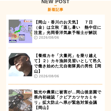
NEW POST
新着記事
【岡山・香川のお天気】 ７日
（金）は立秋「蒸し暑い 熱中症に
注意」光岡香洋気象予報士が解説
2026/08/06
【養殖カキ「大量死」を乗り越え
て】２）カキ漁師見習いとして邑久
で働き始めた元自衛隊員の男性【岡
山】
2026/08/06
観光や農業に被害が…岡山後楽園で
県内初確認「クビアカツヤカミキ
リ」拡大防止へ県が緊急対策会議
【岡山】