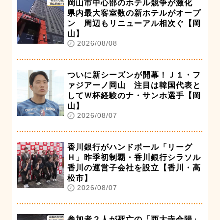
岡山市中心部のホテル競争が激化
県内最大客室数の新ホテルがオープ
ン 周辺もリニューアル相次ぐ【岡
山】
2026/08/08
ついに新シーズンが開幕！Ｊ１・フ
ァジアーノ岡山 注目は韓国代表と
してＷ杯経験のナ・サンホ選手【岡
山】
2026/08/07
香川銀行がハンドボール「リーグ
Ｈ」昨季初制覇・香川銀行シラソル
香川の運営子会社を設立【香川・高
松市】
2026/08/07
参加者２人が死亡の「西大寺会陽」