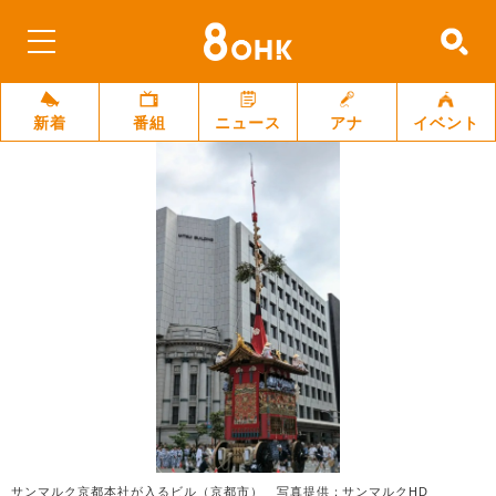
新着
番組
ニュース
アナ
イベント
サンマルク京都本社が入るビル（京都市） 写真提供：サンマルクHD