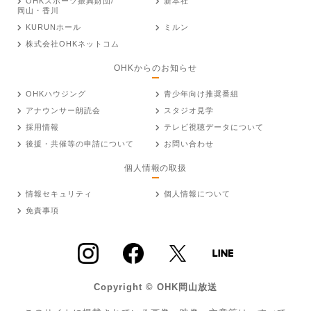
OHKスポーツ振興財団/
新本社
岡山・香川
KURUNホール
ミルン
株式会社OHKネットコム
OHKからのお知らせ
OHKハウジング
青少年向け推奨番組
アナウンサー朗読会
スタジオ見学
採用情報
テレビ視聴データについて
後援・共催等の申請について
お問い合わせ
個人情報の取扱
情報セキュリティ
個人情報について
免責事項
Copyright © OHK岡山放送