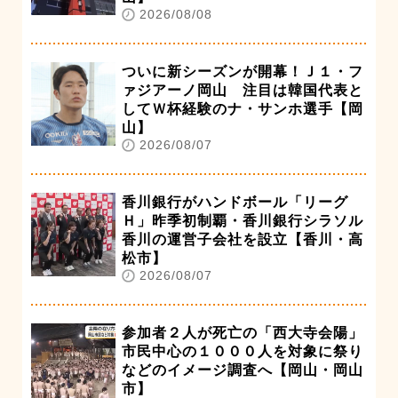
2026/08/08
ついに新シーズンが開幕！Ｊ１・フ
ァジアーノ岡山 注目は韓国代表と
してＷ杯経験のナ・サンホ選手【岡
山】
2026/08/07
香川銀行がハンドボール「リーグ
Ｈ」昨季初制覇・香川銀行シラソル
香川の運営子会社を設立【香川・高
松市】
2026/08/07
参加者２人が死亡の「西大寺会陽」
市民中心の１０００人を対象に祭り
などのイメージ調査へ【岡山・岡山
市】