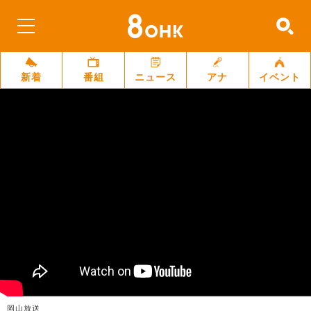
新着
番組
ニュース
アナ
イベント
岡山放送