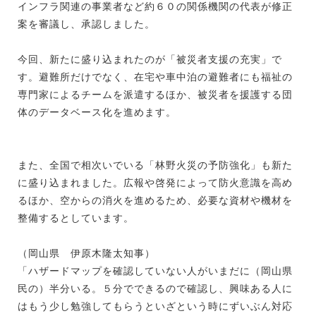
インフラ関連の事業者など約６０の関係機関の代表が修正
案を審議し、承認しました。
今回、新たに盛り込まれたのが「被災者支援の充実」で
す。避難所だけでなく、在宅や車中泊の避難者にも福祉の
専門家によるチームを派遣するほか、被災者を援護する団
体のデータベース化を進めます。
また、全国で相次いでいる「林野火災の予防強化」も新た
に盛り込まれました。広報や啓発によって防火意識を高め
るほか、空からの消火を進めるため、必要な資材や機材を
整備するとしています。
（岡山県 伊原木隆太知事）
「ハザードマップを確認していない人がいまだに（岡山県
民の）半分いる。５分でできるので確認し、興味ある人に
はもう少し勉強してもらうといざという時にずいぶん対応