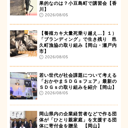
果的なのは？小豆島町で講習会【香
川】
2026/08/05
【養殖カキ大量死乗り越え…】１）
「ブランディング」で生き残り 邑
久町漁協の取り組み【岡山・瀬戸内
市】
2026/08/05
若い世代が社会課題について考える
「おかやまＳＤＧｓフェア」最新の
ＳＤＧｓの取り組みを紹介【岡山】
2026/08/05
岡山県内の企業経営者などで作る団
体が「ひとり親家庭」を支援する団
体に寄付金を贈呈 【岡山】