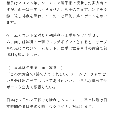
相手は２０２５年、クロアチア選手権で優勝した実力者で
すが、面手は一歩も引きません。相手のフォアハンドを冷
静に返し得点を重ね、１１対１と圧倒。第１ゲームを奪い
ます。
ゲームカウント２対０と初勝利へ王手をかけた第３ゲー
ム、面手は渾身の一撃でマッチポイントとすると、サーブ
を得点につなげゲームセット。面手は世界卓球の舞台で初
勝利を収めました。
（世界卓球初出場 面手凛選手）
「この大舞台で1勝できてうれしい。チームワークもすご
い自分は出させてもらってありがたい。いろんな部分でサ
ポートを全力で頑張りたい」
日本は６日の２回戦でも勝利しベスト８に。準々決勝は日
本時間の８日午後６時、ウクライナと対戦します。