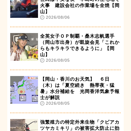
火事 建設会社の作業場を全焼【岡
山】
2026/08/06
全英女子ＯＰ制覇・桑木志帆選手
（岡山市出身）が凱旋会見「これか
らもキラキラできるように」【岡
山】
2026/08/05
【岡山・香川のお天気】 ６日
（木）は「夏空続き 熱帯夜・猛
暑」水分補給を 光岡香洋気象予報
士が解説
2026/08/05
強繁殖力の特定外来生物「クビアカ
ツヤカミキリ」の被害拡大防止に効