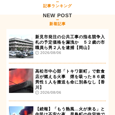
記事ランキング
NEW POST
新着記事
新見市発注の公共工事の指名競争入
札の予定価格を漏洩か ５２歳の市
職員ら男２人を逮捕【岡山】
2026/08/06
高松市中心部「トキワ新町」で飲食
店が燃える火事 煙を吸った８６歳
男性１人を搬送も命に別条なし【香
川】
2026/08/06
【続報】「もう熱風…火が来る」と
住民は不安な夜 早島町の住宅地で