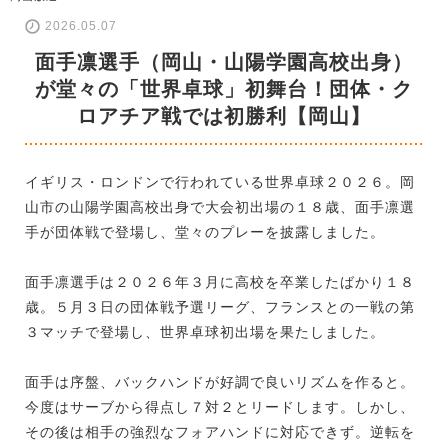
2026.05.07
面手凛選手（岡山・山陽学園高校出身）
が堂々の「世界卓球」初舞台！団体・ク
ロアチア戦では初勝利【岡山】
イギリス・ロンドンで行われている世界卓球２０２６。岡
山市の山陽学園高校出身で大会初出場の１８歳、面手凛選
手が団体戦で登場し、堂々のプレーを披露しました。
面手凛選手は２０２６年３月に高校を卒業したばかり１８
歳。５月３日の団体戦予選リーグ、フランスとの一戦の第
３マッチで登場し、世界卓球初出場を果たしました。
面手は序盤、バックハンドが好調で良いリズムを作ると。
今度はサーブから得点し７対２とリードします。しかし、
その後は相手の強烈なフォアハンドに対応できず。逆転を