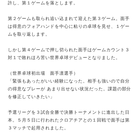
許し、第１ゲームを落とします。
第２ゲームも取られ追い込まれて迎えた第３ゲーム。面手
は得意のフォアハンドを中心に粘りの卓球を見せ、１ゲー
ムを取り返します。
しかし第４ゲームで押し切られた面手はゲームカウント３
対１で敗れほろ苦い世界卓球デビューとなりました。
（世界卓球初出場 面手凛選手）
「緊張もあったがいい経験になった。相手も強いので自分
の得意なプレーが あまり出せない状況だった。課題の部分
を修正していきたい」
予選リーグを３試合全勝で決勝トーナメントに進出した日
本。５月５日に行われたクロアチアとの１回戦で面手は第
３マッチで起用されました。