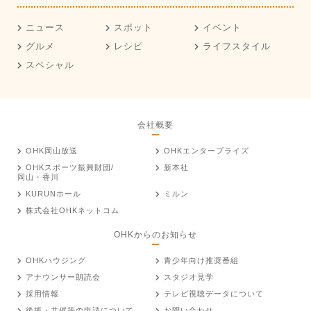
ニュース
スポット
イベント
グルメ
レシピ
ライフスタイル
スペシャル
会社概要
OHK岡山放送
OHKエンタープライズ
OHKスポーツ振興財団/
新本社
岡山・香川
KURUNホール
ミルン
株式会社OHKネットコム
OHKからのお知らせ
OHKハウジング
青少年向け推奨番組
アナウンサー朗読会
スタジオ見学
採用情報
テレビ視聴データについて
後援・共催等の申請について
お問い合わせ