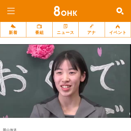
新着
番組
ニュース
アナ
イベント
岡山放送