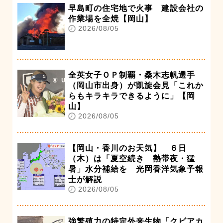
早島町の住宅地で火事 建設会社の
作業場を全焼【岡山】
2026/08/05
全英女子ＯＰ制覇・桑木志帆選手
（岡山市出身）が凱旋会見「これか
らもキラキラできるように」【岡
山】
2026/08/05
【岡山・香川のお天気】 ６日
（木）は「夏空続き 熱帯夜・猛
暑」水分補給を 光岡香洋気象予報
士が解説
2026/08/05
強繁殖力の特定外来生物「クビアカ