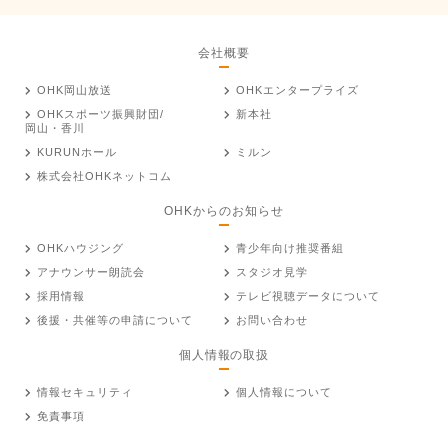
会社概要
OHK岡山放送
OHKエンタープライズ
OHKスポーツ振興財団/
新本社
岡山・香川
KURUNホール
ミルン
株式会社OHKネットコム
OHKからのお知らせ
OHKハウジング
青少年向け推奨番組
アナウンサー朗読会
スタジオ見学
採用情報
テレビ視聴データについて
後援・共催等の申請について
お問い合わせ
個人情報の取扱
情報セキュリティ
個人情報について
免責事項