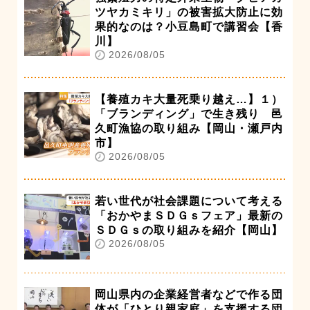
ツヤカミキリ」の被害拡大防止に効
果的なのは？小豆島町で講習会【香
川】
2026/08/05
【養殖カキ大量死乗り越え…】１）
「ブランディング」で生き残り 邑
久町漁協の取り組み【岡山・瀬戸内
市】
2026/08/05
若い世代が社会課題について考える
「おかやまＳＤＧｓフェア」最新の
ＳＤＧｓの取り組みを紹介【岡山】
2026/08/05
岡山県内の企業経営者などで作る団
体が「ひとり親家庭」を支援する団