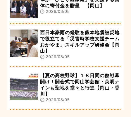
体に寄付金を贈呈 【岡山】
2026/08/05
西日本豪雨の経験を熊本地震被災地
で役立てる「災害時学校支援チーム
おかやま」スキルアップ研修会【岡
山】
2026/08/05
【夏の高校野球】１８日間の熱戦幕
開け！開会式で岡山学芸館・英明ナ
インも聖地を堂々と行進【岡山・香
川】
2026/08/05