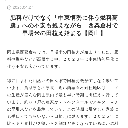
2026.04.27
肥料だけでなく「中東情勢に伴う燃料高
騰」への不安も抱えながら…西粟倉村で
早場米の田植え始まる【岡山】
岡山県西粟倉村では、早場米の田植えが始まりました。肥
料や燃料などが高騰する中、２０２６年は中東情勢悪化に
伴う不安も広がっています。
緑に囲まれた山あいの田んぼで田植え機が忙しなく動いて
います。鳥取県との県境に近い西粟倉村知社地区は、コメ
の生産が盛んな岡山県内で最も早い時期に田植えを行って
います。約８０戸の農家が７５ヘクタールでアキタコマチ
の早場米などを栽培していて、この時期は帰省した家族に
も手伝ってもらいながら田植えに励みます。２０２５年に
比べると肥料が２割から３割ほど高くなっているほか燃料