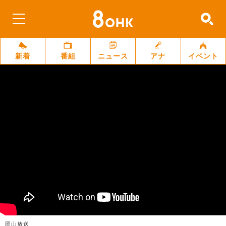
新着
番組
ニュース
アナ
イベント
岡山放送