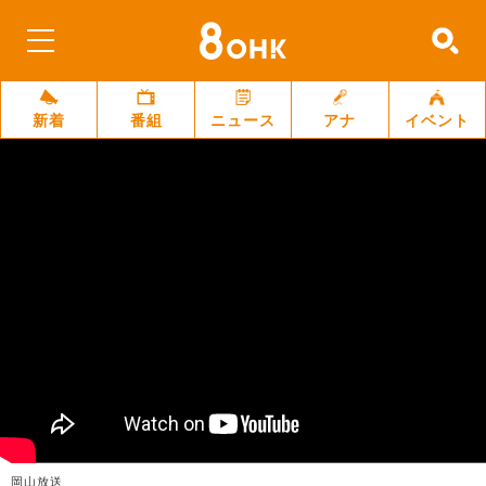
新着
番組
ニュース
アナ
イベント
岡山放送