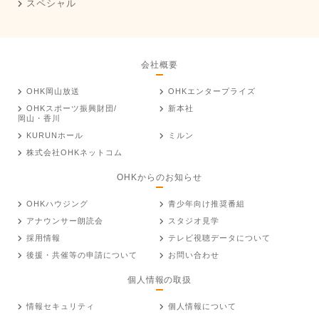
スペシャル
会社概要
OHK岡山放送
OHKエンタープライズ
OHKスポーツ振興財団/
新本社
岡山・香川
KURUNホール
ミルン
株式会社OHKネットコム
OHKからのお知らせ
OHKハウジング
青少年向け推奨番組
アナウンサー朗読会
スタジオ見学
採用情報
テレビ視聴データについて
後援・共催等の申請について
お問い合わせ
個人情報の取扱
情報セキュリティ
個人情報について