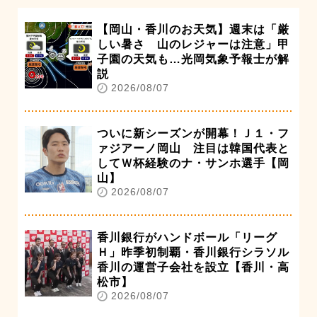
【岡山・香川のお天気】週末は「厳
しい暑さ 山のレジャーは注意」甲
子園の天気も…光岡気象予報士が解
説
2026/08/07
ついに新シーズンが開幕！Ｊ１・フ
ァジアーノ岡山 注目は韓国代表と
してＷ杯経験のナ・サンホ選手【岡
山】
2026/08/07
香川銀行がハンドボール「リーグ
Ｈ」昨季初制覇・香川銀行シラソル
香川の運営子会社を設立【香川・高
松市】
2026/08/07