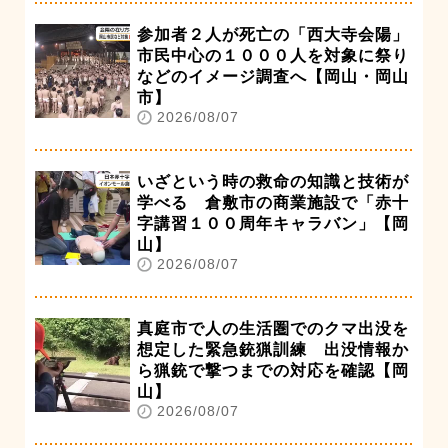
参加者２人が死亡の「西大寺会陽」
市民中心の１０００人を対象に祭り
などのイメージ調査へ【岡山・岡山
市】
2026/08/07
いざという時の救命の知識と技術が
学べる 倉敷市の商業施設で「赤十
字講習１００周年キャラバン」【岡
山】
2026/08/07
真庭市で人の生活圏でのクマ出没を
想定した緊急銃猟訓練 出没情報か
ら猟銃で撃つまでの対応を確認【岡
山】
2026/08/07