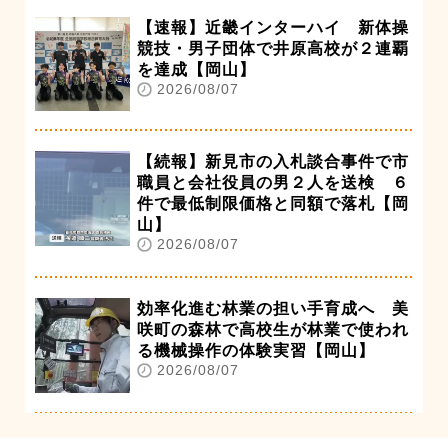
【速報】近畿インターハイ 新体操
競技・男子団体で井原高校が２連覇
を達成【岡山】
2026/08/07
【続報】新見市の入札談合事件で市
職員と会社役員の男２人を送検 ６
件で最低制限価格と同額で落札【岡
山】
2026/08/07
効率化進む林業の担い手育成へ 美
咲町の森林で高校生が林業で使われ
る機械操作の体験実習【岡山】
2026/08/07