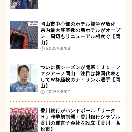
岡山市中心部のホテル競争が激化
県内最大客室数の新ホテルがオープ
ン 周辺もリニューアル相次ぐ【岡
山】
2026/08/08
ついに新シーズンが開幕！Ｊ１・フ
ァジアーノ岡山 注目は韓国代表と
してＷ杯経験のナ・サンホ選手【岡
山】
2026/08/07
香川銀行がハンドボール「リーグ
Ｈ」昨季初制覇・香川銀行シラソル
香川の運営子会社を設立【香川・高
松市】