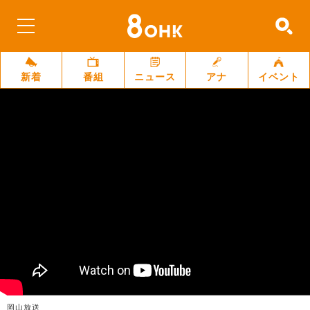
新着
番組
ニュース
アナ
イベント
岡山放送