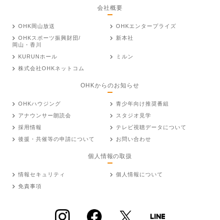
会社概要
OHK岡山放送
OHKエンタープライズ
OHKスポーツ振興財団/
新本社
岡山・香川
KURUNホール
ミルン
株式会社OHKネットコム
OHKからのお知らせ
OHKハウジング
青少年向け推奨番組
アナウンサー朗読会
スタジオ見学
採用情報
テレビ視聴データについて
後援・共催等の申請について
お問い合わせ
個人情報の取扱
情報セキュリティ
個人情報について
免責事項