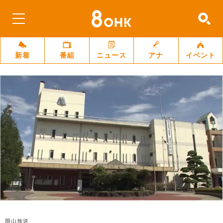
新着
番組
ニュース
アナ
イベント
岡山放送