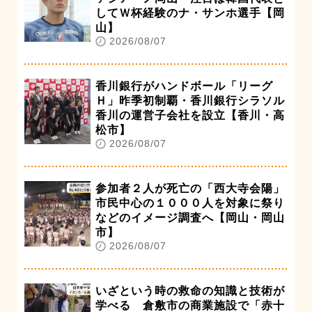
してＷ杯経験のナ・サンホ選手【岡
山】
2026/08/07
香川銀行がハンドボール「リーグ
Ｈ」昨季初制覇・香川銀行シラソル
香川の運営子会社を設立【香川・高
松市】
2026/08/07
参加者２人が死亡の「西大寺会陽」
市民中心の１０００人を対象に祭り
などのイメージ調査へ【岡山・岡山
市】
2026/08/07
いざという時の救命の知識と技術が
学べる 倉敷市の商業施設で「赤十