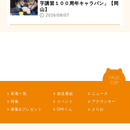
字講習１００周年キャラバン」【岡
山】
2026/08/07
新着一覧
放送番組
ニュース
特集
イベント
アナウンサー
募集&プレゼント
OH!くん
さりお