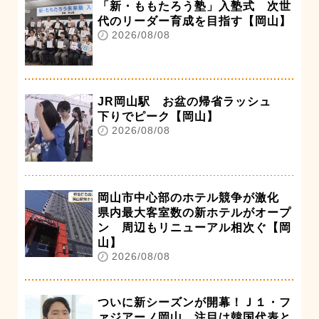
「新・ももたろう塾」入塾式 次世
代のリーダー育成を目指す【岡山】
2026/08/08
JR岡山駅 お盆の帰省ラッシュ
下りでピーク【岡山】
2026/08/08
岡山市中心部のホテル競争が激化
県内最大客室数の新ホテルがオープ
ン 周辺もリニューアル相次ぐ【岡
山】
2026/08/08
ついに新シーズンが開幕！Ｊ１・フ
ァジアーノ岡山 注目は韓国代表と