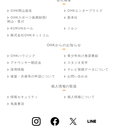
OHK岡山放送
OHKエンタープライズ
OHKスポーツ振興財団/
新本社
岡山・香川
KURUNホール
ミルン
株式会社OHKネットコム
OHKからのお知らせ
OHKハウジング
青少年向け推奨番組
アナウンサー朗読会
スタジオ見学
採用情報
テレビ視聴データについて
後援・共催等の申請について
お問い合わせ
個人情報の取扱
情報セキュリティ
個人情報について
免責事項