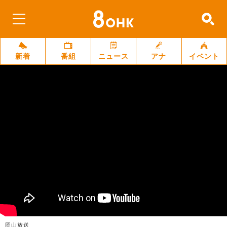
新着
番組
ニュース
アナ
イベント
岡山放送