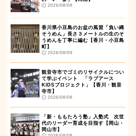
2026/08/09
香川県小豆島のお盆の風習「負い縄
そうめん」長さ３メートルの生のそ
うめんを丁寧に編む【香川・小豆島
町】
2026/08/09
観音寺市でゴミのリサイクルについ
て学ぶイベント 「ラブアース
KIDSプロジェクト」【香川・観音
寺市】
2026/08/08
「新・ももたろう塾」入塾式 次世
代のリーダー育成を目指す【岡山・
岡山市】
2026/08/08