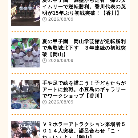
夏の甲子園 満塁から走者一掃のタ
イムリーで逆転勝利。香川代表の英
明が15年ぶり初戦突破！【香川】
2026/08/09
夏の甲子園 岡山学芸館が逆転勝利
で鳥取城北下す ３年連続の初戦突
破【岡山】
2026/08/09
手や足で絵を描こう！子どもたちが
アートに挑戦。小豆島のギャラリー
でワークショップ【香川】
2026/08/09
ＶＲホラーアトラクション来場者５
０１４人突破。語呂合わせ「こ・
わ・い・よ」【岡山】