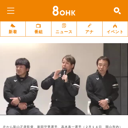
新着
番組
ニュース
アナ
イベント
左から影山正彦監督、新田守男選手、高木真一選手（２月１４日 岡山市内）