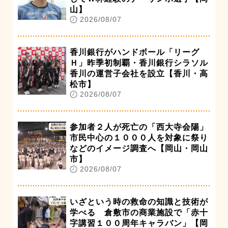
山】
2026/08/07
香川銀行がハンドボール「リーグ
Ｈ」昨季初制覇・香川銀行シラソル
香川の運営子会社を設立【香川・高
松市】
2026/08/07
参加者２人が死亡の「西大寺会陽」
市民中心の１０００人を対象に祭り
などのイメージ調査へ【岡山・岡山
市】
2026/08/07
いざという時の救命の知識と技術が
学べる 倉敷市の商業施設で「赤十
字講習１００周年キャラバン」【岡