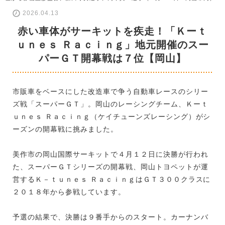
2026.04.13
赤い車体がサーキットを疾走！「Ｋーｔ
ｕｎｅｓ Ｒａｃｉｎｇ」地元開催のスー
パーＧＴ開幕戦は７位【岡山】
市販車をベースにした改造車で争う自動車レースのシリー
ズ戦「スーパーＧＴ」。岡山のレーシングチーム、Ｋーｔ
ｕｎｅｓ Ｒａｃｉｎｇ（ケイチューンズレーシング）がシ
ーズンの開幕戦に挑みました。
美作市の岡山国際サーキットで４月１２日に決勝が行われ
た、スーパーＧＴシリーズの開幕戦、岡山トヨペットが運
営するＫ－ｔｕｎｅｓ ＲａｃｉｎｇはＧＴ３００クラスに
２０１８年から参戦しています。
予選の結果で、決勝は９番手からのスタート。カーナンバ