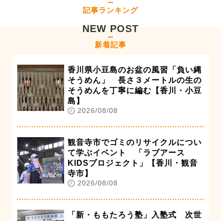
記事ランキング
NEW POST
新着記事
香川県小豆島のお盆の風習「負い縄
そうめん」 長さ３メートルの生の
そうめんを丁寧に編む【香川・小豆
島】
2026/08/08
観音寺市でゴミのリサイクルについ
て学ぶイベント 「ラブアース
KIDSプロジェクト」【香川・観音
寺市】
2026/08/08
「新・ももたろう塾」入塾式 次世