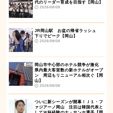
代のリーダー育成を目指す【岡山】
2026/08/08
JR岡山駅 お盆の帰省ラッシュ
下りでピーク【岡山】
2026/08/08
岡山市中心部のホテル競争が激化
県内最大客室数の新ホテルがオープ
ン 周辺もリニューアル相次ぐ【岡
山】
2026/08/08
ついに新シーズンが開幕！Ｊ１・フ
ァジアーノ岡山 注目は韓国代表と
してＷ杯経験のナ・サンホ選手【岡