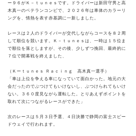
ー９６がＫ－ｔｕｎｅｓです。ドライバーは新田守男と高
木真一のベテランコンビで、２０２６年は車体のカラーリ
ングを、情熱を表す赤基調に一新しました。
レースは２人のドライバーが交代しながらコースを８２周
して順位を競います。Ｋ－ｔｕｎｅｓは、一時は１５位ま
で順位を落としますが、その後、少しずつ挽回、最終的に
７位で開幕戦を終えました、
（Ｋーｔｕｎｅｓ Ｒａｃｉｎｇ 高木真一選手）
「車は上位を争える車になっていて面白かった。地元の大
会だったのでぶつけてもいけないし、ぶつけられてもいけ
ない。３６０度見ながら運転した。とりあえずポイントを
取れて次につながるレースができた」
次のレースは５月３日予選、４日決勝で静岡の富士スピー
ドウェイで行われます。