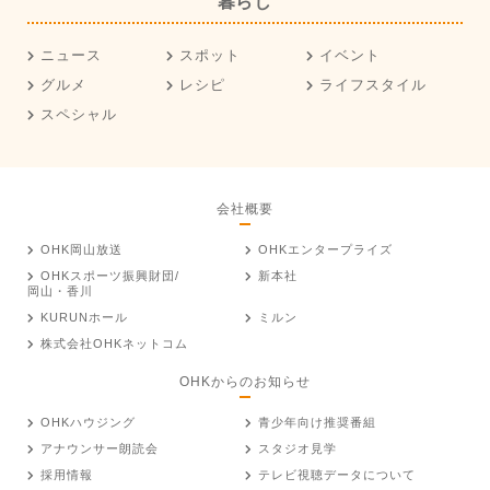
暮らし
ニュース
スポット
イベント
グルメ
レシピ
ライフスタイル
スペシャル
会社概要
OHK岡山放送
OHKエンタープライズ
OHKスポーツ振興財団/
新本社
岡山・香川
KURUNホール
ミルン
株式会社OHKネットコム
OHKからのお知らせ
OHKハウジング
青少年向け推奨番組
アナウンサー朗読会
スタジオ見学
採用情報
テレビ視聴データについて