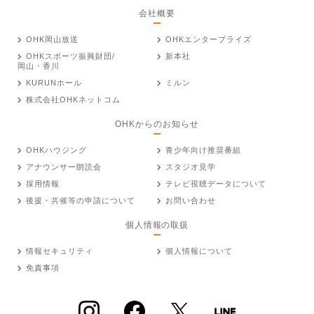
会社概要
OHK岡山放送
OHKエンタープライズ
OHKスポーツ振興財団/
新本社
岡山・香川
KURUNホール
ミルン
株式会社OHKネットコム
OHKからのお知らせ
OHKハウジング
青少年向け推奨番組
アナウンサー朗読会
スタジオ見学
採用情報
テレビ視聴データについて
後援・共催等の申請について
お問い合わせ
個人情報の取扱
情報セキュリティ
個人情報について
免責事項