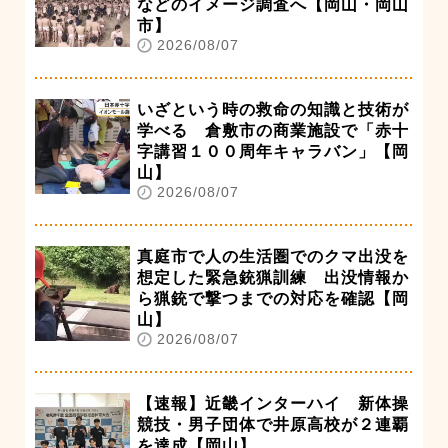
などのイメージ調査へ【岡山・岡山
市】
2026/08/07
いざという時の救命の知識と技術が
学べる 倉敷市の商業施設で「赤十
字講習１００周年キャラバン」【岡
山】
2026/08/07
真庭市で人の生活圏でのクマ出没を
想定した緊急銃猟訓練 出没情報か
ら猟銃で撃つまでの対応を確認【岡
山】
2026/08/07
【速報】近畿インターハイ 新体操
競技・男子団体で井原高校が２連覇
を達成【岡山】