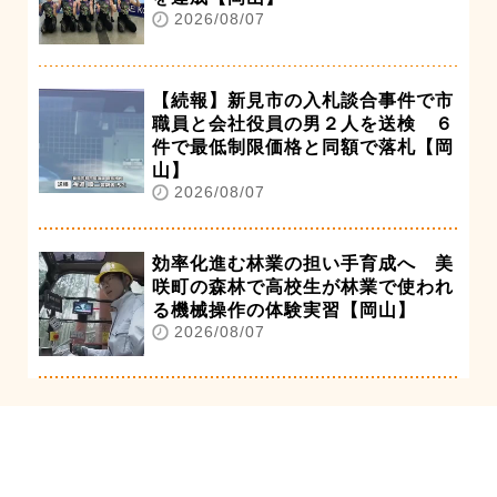
2026/08/07
【続報】新見市の入札談合事件で市
職員と会社役員の男２人を送検 ６
件で最低制限価格と同額で落札【岡
山】
2026/08/07
効率化進む林業の担い手育成へ 美
咲町の森林で高校生が林業で使われ
る機械操作の体験実習【岡山】
2026/08/07