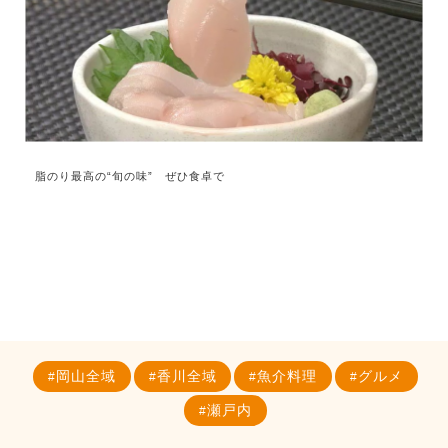
脂のり最高の“旬の味” ぜひ食卓で
岡山全域
香川全域
魚介料理
グルメ
瀬戸内