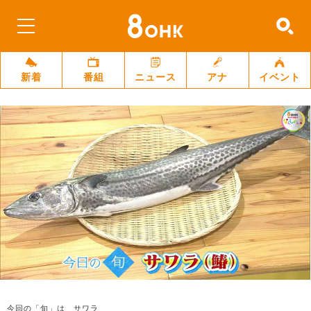
新着
番組
ニュース
アナ
イベント
今回の「旬」は サワラ