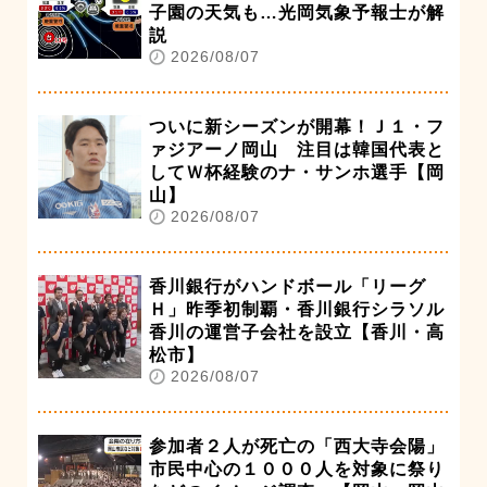
子園の天気も…光岡気象予報士が解
説
2026/08/07
ついに新シーズンが開幕！Ｊ１・フ
ァジアーノ岡山 注目は韓国代表と
してＷ杯経験のナ・サンホ選手【岡
山】
2026/08/07
香川銀行がハンドボール「リーグ
Ｈ」昨季初制覇・香川銀行シラソル
香川の運営子会社を設立【香川・高
松市】
2026/08/07
参加者２人が死亡の「西大寺会陽」
市民中心の１０００人を対象に祭り