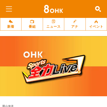
新着
番組
ニュース
アナ
イベント
岡山放送