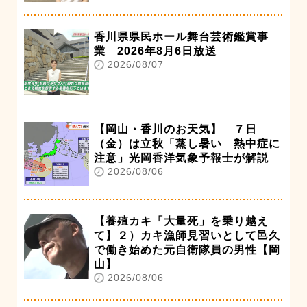
香川県県民ホール舞台芸術鑑賞事
業 2026年8月6日放送
2026/08/07
【岡山・香川のお天気】 ７日
（金）は立秋「蒸し暑い 熱中症に
注意」光岡香洋気象予報士が解説
2026/08/06
【養殖カキ「大量死」を乗り越え
て】２）カキ漁師見習いとして邑久
で働き始めた元自衛隊員の男性【岡
山】
2026/08/06