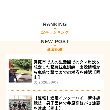
RANKING
記事ランキング
NEW POST
新着記事
真庭市で人の生活圏でのクマ出没を
想定した緊急銃猟訓練 出没情報か
ら猟銃で撃つまでの対応を確認【岡
山】
2026/08/07
【速報】近畿インターハイ 新体操
競技・男子団体で井原高校が２連覇
を達成【岡山】