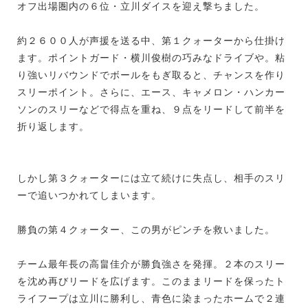
オフ出場圏内の６位・立川ダイスを迎え撃ちました。
約２６００人が声援を送る中、第１クォーターから仕掛け
ます。ポイントガード・横川俊樹の巧みなドライブや。粘
り強いリバウンドでボールをもぎ取ると、チャンスを作り
スリーポイント。さらに、エース、キャメロン・ハンカー
ソンのスリーなどで得点を重ね、９点をリードして前半を
折り返します。
しかし第３クォーターには立て続けに失点し、相手のスリ
ーで追いつかれてしまいます。
勝負の第４クォーター、この男がピンチを救いました。
チーム最年長の高畠佳介が勝負強さを発揮。２本のスリー
を沈め再びリードを広げます。このままリードを保ったト
ライフープは立川に勝利し、青色に染まったホームで２連