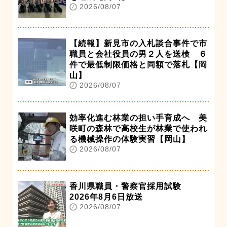
2026/08/07
【続報】新見市の入札談合事件で市
職員と会社役員の男２人を送検 ６
件で最低制限価格と同額で落札【岡
山】
2026/08/07
効率化進む林業の担い手育成へ 美
咲町の森林で高校生が林業で使われ
る機械操作の体験実習【岡山】
2026/08/07
香川県職員・警察官採用試験
2026年8月6日放送
2026/08/07