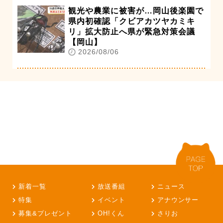
観光や農業に被害が…岡山後楽園で
県内初確認「クビアカツヤカミキ
リ」拡大防止へ県が緊急対策会議
【岡山】
2026/08/06
新着一覧
放送番組
ニュース
特集
イベント
アナウンサー
募集&プレゼント
OH!くん
さりお