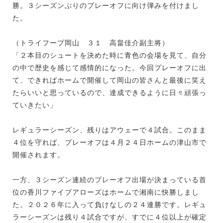
勝。３シーズンぶりのプレーオフに向け弾みを付けまし
た。
（トライフープ岡山 ３１ 高畠佳介副主将）
「２本目のシュートを決めた時に青色の会場を見て、自分
の中で歴史を感じて感情的になった。今回プレーオフに出
て、できればホームで開催して岡山の皆さんと最後に笑え
たらいいと思っているので、達成できるように日々頑張っ
ていきたい」
レギュラーシーズン、残りはアウェーで４試合。このまま
４位を守れば、プレーオフは４月２４日ホームの津山市で
開催されます。
一方、３シーズン連続のプレーオフ出場が決まっている首
位の香川ファイブアローズはホームで湘南に快勝しまし
た。２０２６年に入って負けなしの２４連勝です。レギュ
ラーシーズンは残り４試合ですが、すでに４位以上が確定