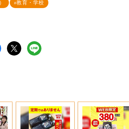
）
教育・学校