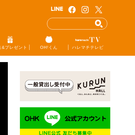
集&プレゼント
OH!くん
ハレマチテレビ