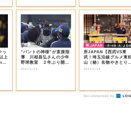
やっ
“バントの神様”が直接指
所JAPAN【西武VS東
F以上
導 川相昌弘さんの少年
武！埼玉沿線グルメ東
nの
野球教室 ２年ぶり開催
山（秘）名物やきとり
【岡山・岡山...
秩父ホルモン...
2022/1/16
2022/1/16
Recommended by