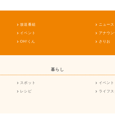
放送番組
ニュース
イベント
アナウン
OH!くん
さりお
暮らし
スポット
イベント
レシピ
ライフス