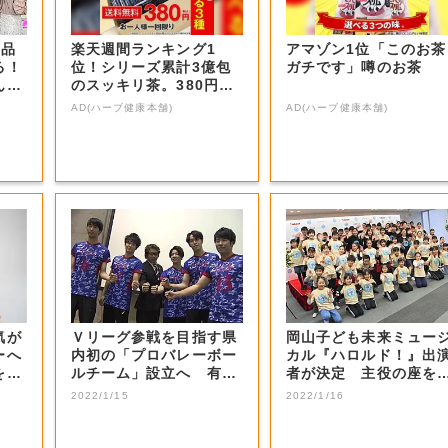
商品
楽天週間ランキング1
アマゾン1位「このお茶
る！
位！シリーズ累計3億包
ガチです」噂のお茶
ん？
のスッキリ茶。380円で
お試し
AD(ハーブ健康本舗)
AD(ハーブ健康本舗)
気が
Ｖリーグ参戦を目指す県
岡山子ども未来ミュー
ーへ
内初の「プロバレーボー
カル『ハロルド！』出
をつ
ルチーム」設立へ 有望
者が決定 主役の座を
選手などの受け...
止めた感想は…...
2022/1/15
2022/1/16