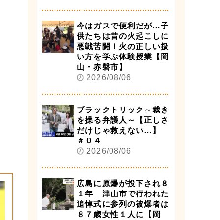
今はガスで便利だが…子
供たちは昔の火起こしに
悪戦苦闘！火の正しい扱
い方を学ぶ体験授業【岡
山・赤磐市】
2026/08/06
ブラックトリック～裁き
を操る弁護人～【正しさ
だけじゃ救えない…】
＃０４
2026/08/06
広島に原爆が投下され８
１年 津山市で行われた
追悼式に参列の被爆者は
８７歳女性１人に【岡