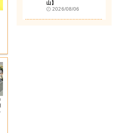
山】
2026/08/06
ジ
演
射