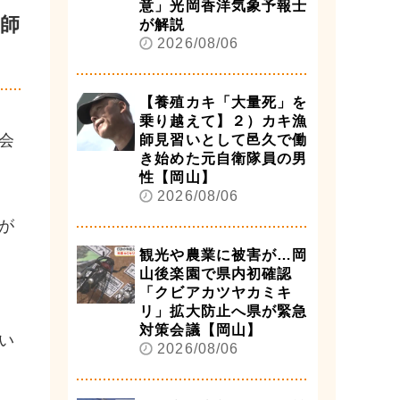
意」光岡香洋気象予報士
師
が解説
2026/08/06
【養殖カキ「大量死」を
乗り越えて】２）カキ漁
会
師見習いとして邑久で働
き始めた元自衛隊員の男
性【岡山】
2026/08/06
が
観光や農業に被害が…岡
山後楽園で県内初確認
「クビアカツヤカミキ
リ」拡大防止へ県が緊急
対策会議【岡山】
い
2026/08/06