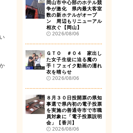
岡山市中心部のホテル競
争が激化 県内最大客室
数の新ホテルがオープ
ン 周辺もリニューアル
相次ぐ【岡山】
2026/08/06
い
ＧＴＯ ＃０４ 家出し
た女子生徒に迫る魔の
か
手！フェイク動画の濡れ
衣を晴らせ
2026/08/06
８月３０日投開票の県知
事選で県内初の電子投票
を実施の善通寺市で市職
員対象に「電子投票説明
会」【香川】
2026/08/06