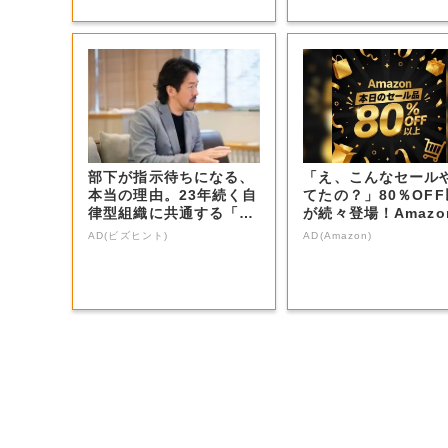
部下が指示待ちになる、
「え、こんなセール
本当の理由。23年続く自
てたの？」80％OF
律型組織に共通する「3
が続々登場！Amazo
つの要素」
本気が...
AD(ビズヒント)
AD(Amazon)