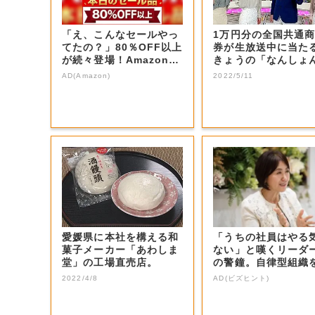
「え、こんなセールやっ
1万円分の全国共通
てたの？」80％OFF以上
券が生放送中に当た
が続々登場！Amazonの
きょうの「なんしょ
本気が...
生電話クイズ」...
AD(Amazon)
2022/5/11
愛媛県に本社を構える和
「うちの社員はやる
菓子メーカー「あわしま
ない」と嘆くリーダ
堂」の工場直売店。
の警鐘。自律型組織
くる前に外せな...
2022/4/8
AD(ビズヒント)