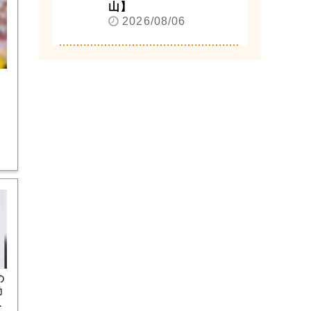
山】
2026/08/06
の
勘
N