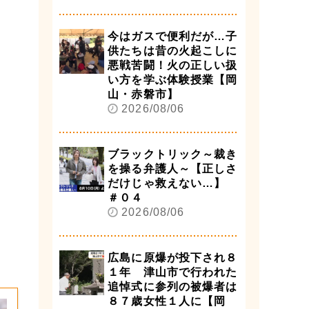
今はガスで便利だが…子
供たちは昔の火起こしに
悪戦苦闘！火の正しい扱
い方を学ぶ体験授業【岡
山・赤磐市】
2026/08/06
ブラックトリック～裁き
を操る弁護人～【正しさ
だけじゃ救えない…】
＃０４
2026/08/06
広島に原爆が投下され８
１年 津山市で行われた
追悼式に参列の被爆者は
８７歳女性１人に【岡