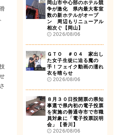
岡山市中心部のホテル競
滑
争が激化 県内最大客室
数の新ホテルがオープ
、
ン 周辺もリニューアル
相次ぐ【岡山】
2026/08/06
ＧＴＯ ＃０４ 家出し
た女子生徒に迫る魔の
技
手！フェイク動画の濡れ
衣を晴らせ
せ
2026/08/06
さ
８月３０日投開票の県知
事選で県内初の電子投票
を実施の善通寺市で市職
員対象に「電子投票説明
会」【香川】
2026/08/06