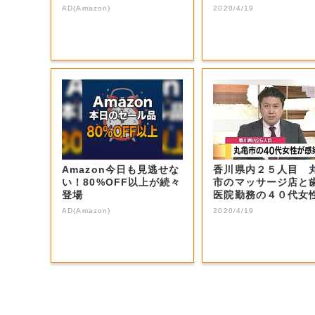
本気が...
山市】
AD(Amazon)
2020/4/19
Amazon今日も見逃せな
香川県内２５人目 
い！80%OFF以上が続々
市のマッサージ店と
登場
医院勤務の４０代女
新型コロナ感染...
AD(Amazon)
2020/4/19