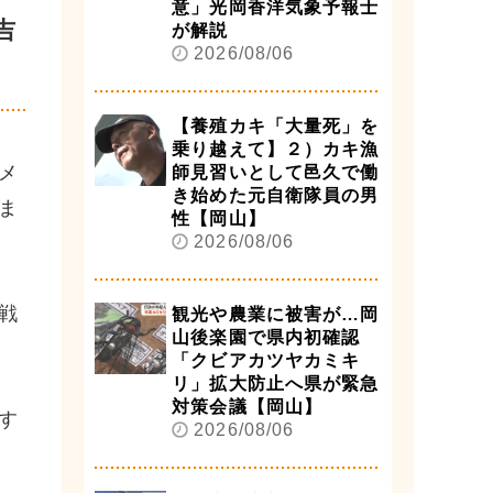
意」光岡香洋気象予報士
吉
が解説
2026/08/06
【養殖カキ「大量死」を
乗り越えて】２）カキ漁
メ
師見習いとして邑久で働
き始めた元自衛隊員の男
ま
性【岡山】
2026/08/06
戦
観光や農業に被害が…岡
山後楽園で県内初確認
「クビアカツヤカミキ
リ」拡大防止へ県が緊急
対策会議【岡山】
す
2026/08/06