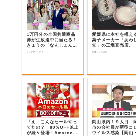
1万円分の全国共通商品
愛媛県に本社を構え
券が生放送中に当たる！
菓子メーカー「あわ
きょうの「なんしょん？
堂」の工場直売店。
生電話クイズ」...
2022/5/11
2022/4/8
「え、こんなセールやっ
岡山県内１９人目 
てたの？」80％OFF以上
市の会社員が新型コ
が続々登場！Amazonの
ウイルス感染【岡山