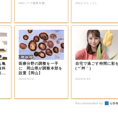
お試し
G評価」とは...
AD(ハーブ健康本舗)
AD(ビズヒント)
丸亀
医療分野の調整を一手
自宅で過ごす時間に彩
歯科
に 岡山県が調整本部を
( *´艸｀)
性が
設置【岡山】
2020/4/20
2020/4/20
Recommended by