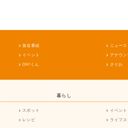
放送番組
ニュース
イベント
アナウン
OH!くん
さりお
暮らし
スポット
イベント
レシピ
ライフス