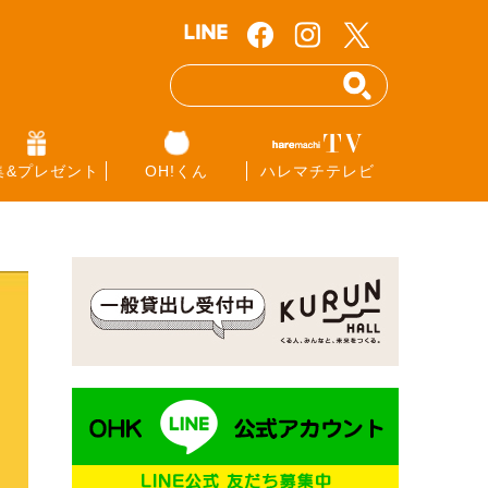
集&プレゼント
OH!くん
ハレマチテレビ