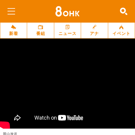
新着
番組
ニュース
アナ
イベント
岡山放送