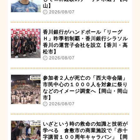
山】
2026/08/07
香川銀行がハンドボール「リーグ
Ｈ」昨季初制覇・香川銀行シラソル
香川の運営子会社を設立【香川・高
松市】
2026/08/07
参加者２人が死亡の「西大寺会陽」
市民中心の１０００人を対象に祭り
などのイメージ調査へ【岡山・岡山
市】
2026/08/07
いざという時の救命の知識と技術が
学べる 倉敷市の商業施設で「赤十
字講習１００周年キャラバン」【岡