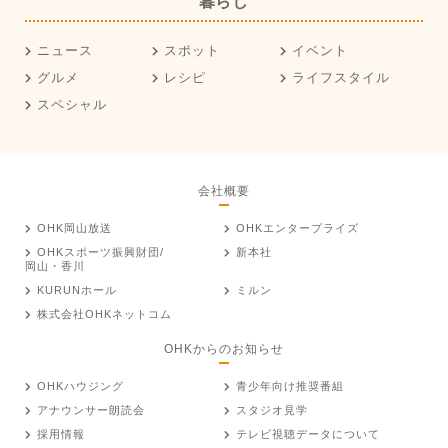
暮らし
ニュース
スポット
イベント
グルメ
レシピ
ライフスタイル
スペシャル
会社概要
OHK岡山放送
OHKエンタープライズ
OHKスポーツ振興財団/
新本社
岡山・香川
KURUNホール
ミルン
株式会社OHKネットコム
OHKからのお知らせ
OHKハウジング
青少年向け推奨番組
アナウンサー朗読会
スタジオ見学
採用情報
テレビ視聴データについて