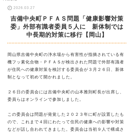
2026.03.27
吉備中央町ＰＦＡＳ問題「健康影響対策
委」外部有識者委員５人に 新体制では
中長期的対策に移行【岡山】
岡山県吉備中央町の浄水場から有害性が指摘されている有
機フッ素化合物・ＰＦＡＳが検出された問題で外部有識者
が住民への健康対策を検討する委員会が３月２６日、新体
制となって初めて開かれました。
２６日の委員会には吉備中央町の山本雅則町長が出席し、
委員らはオンラインで参加しました。
この委員会は問題が発覚した２０２３年に町が設置したも
ので、これまで４回にわたって住民の健康への影響や対策
などが話し合われてきました。委員会は当初９人で構成さ