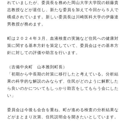
れていましたが、委員長を務めた岡山大学大学院の頼藤貴
志教授などが退任し、新たな委員を加えて今回から５人で
構成されています。新しい委員長は川崎医科大学の伊藤達
男教授が務めます。
町は２０２４年３月、血液検査の実施など住民への健康対
策に関する基本方針を策定していて、委員会はその基本方
針に対しての評価や助言を行います。
（吉備中央町 山本雅則町長）
「初期から中長期の対策に移行したと考えている。分析結
果の科学的な解説のみならず、住民がどのように解釈した
ら良いのかについてもしっかり助言をしてもらう会にした
い」
委員会は今後も会合を重ね、町が進める検査の分析結果な
どがまとまり次第、住民説明会を開きたいとしています。