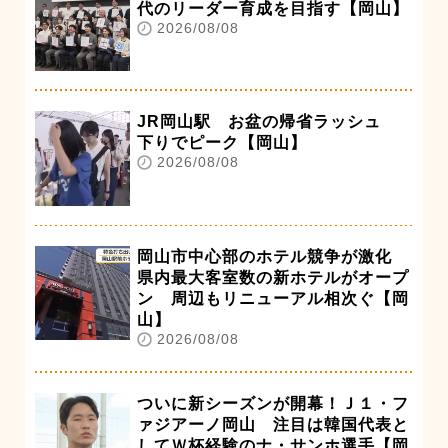
代のリーダー育成を目指す【岡山】
2026/08/08
JR岡山駅 お盆の帰省ラッシュ
下りでピーク【岡山】
2026/08/08
岡山市中心部のホテル競争が激化
県内最大客室数の新ホテルがオープ
ン 周辺もリニューアル相次ぐ【岡
山】
2026/08/08
ついに新シーズンが開幕！Ｊ１・フ
ァジアーノ岡山 注目は韓国代表と
してＷ杯経験のナ・サンホ選手【岡