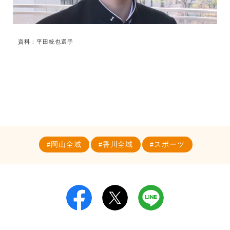
資料：平田統也選手
岡山全域
香川全域
スポーツ