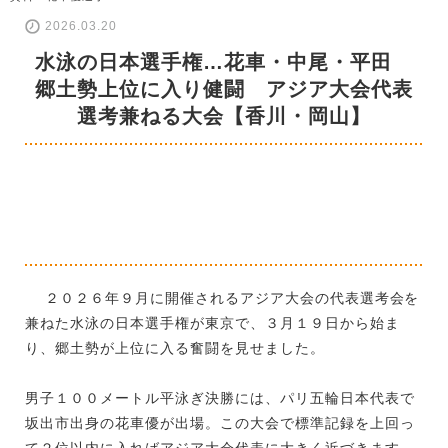
2026.03.20
水泳の日本選手権…花車・中尾・平田
郷土勢上位に入り健闘 アジア大会代表
選考兼ねる大会【香川・岡山】
２０２６年９月に開催されるアジア大会の代表選考会を
兼ねた水泳の日本選手権が東京で、３月１９日から始ま
り、郷土勢が上位に入る奮闘を見せました。
男子１００メートル平泳ぎ決勝には、パリ五輪日本代表で
坂出市出身の花車優が出場。この大会で標準記録を上回っ
て２位以内に入ればアジア大会代表に大きく近づきます。