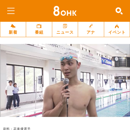
新着
番組
ニュース
アナ
イベント
資料：花車優選手