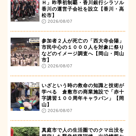
Ｈ」昨季初制覇・香川銀行シラソル
香川の運営子会社を設立【香川・高
松市】
2026/08/07
参加者２人が死亡の「西大寺会陽」
市民中心の１０００人を対象に祭り
などのイメージ調査へ【岡山・岡山
市】
2026/08/07
いざという時の救命の知識と技術が
学べる 倉敷市の商業施設で「赤十
字講習１００周年キャラバン」【岡
山】
2026/08/07
真庭市で人の生活圏でのクマ出没を