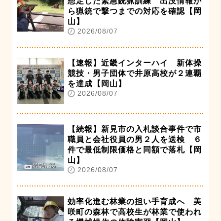
想定した緊急銃猟訓練 出没情報か
ら猟銃で撃つまでの対応を確認【岡
山】
2026/08/07
【速報】近畿インターハイ 新体操
競技・男子団体で井原高校が２連覇
を達成【岡山】
2026/08/07
【続報】新見市の入札談合事件で市
職員と会社役員の男２人を送検 ６
件で最低制限価格と同額で落札【岡
山】
2026/08/07
効率化進む林業の担い手育成へ 美
咲町の森林で高校生が林業で使われ