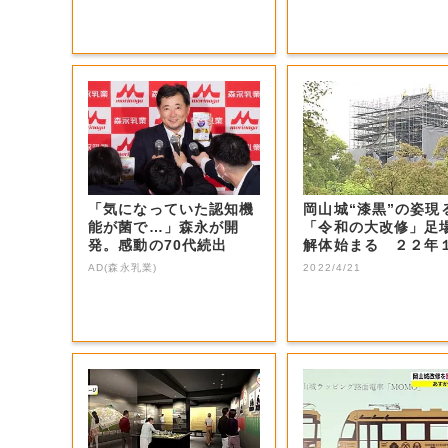
「気になっていた認知機
岡山城“漆黒”の姿
能が菌で…」森永が開
「令和の大改修」足
発。感動の70代続出
解体始まる ２２年
月リニューア...
AD(森永乳業)
2022/4/21