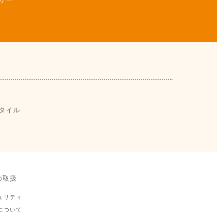
サー
タイル
の取扱
ュリティ
について