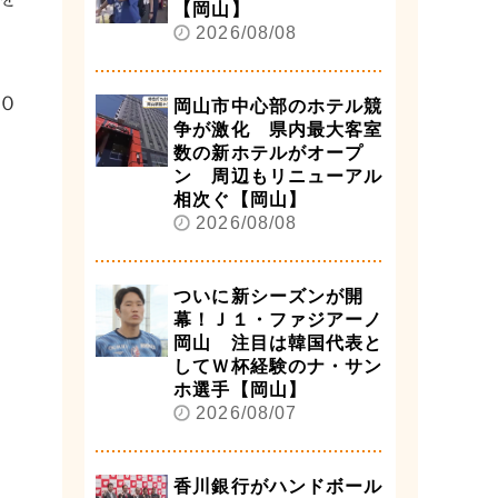
【岡山】
2026/08/08
０
岡山市中心部のホテル競
争が激化 県内最大客室
数の新ホテルがオープ
ン 周辺もリニューアル
相次ぐ【岡山】
2026/08/08
ついに新シーズンが開
幕！Ｊ１・ファジアーノ
岡山 注目は韓国代表と
してＷ杯経験のナ・サン
ホ選手【岡山】
2026/08/07
香川銀行がハンドボール