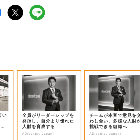
若い
全員がリーダーシップを
チームが本音で意見を
発揮し、自分より優れた
わし合い、多様な人財
“チ
人財を育成する
挑戦できる組織へ
AD(dentsu Japan)
AD(dentsu Japan)