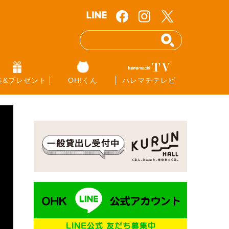
集&プレゼント
OH!くん
ハレマチテレビ