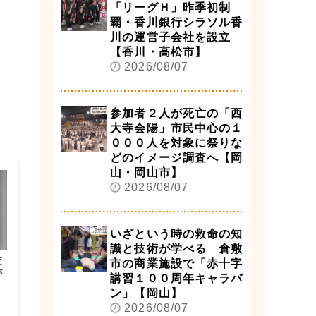
「リーグＨ」昨季初制
覇・香川銀行シラソル香
川の運営子会社を設立
【香川・高松市】
2026/08/07
参加者２人が死亡の「西
大寺会陽」市民中心の１
０００人を対象に祭りな
どのイメージ調査へ【岡
山・岡山市】
2026/08/07
いざという時の救命の知
識と技術が学べる 倉敷
交
市の商業施設で「赤十字
が
講習１００周年キャラバ
ン」【岡山】
2026/08/07