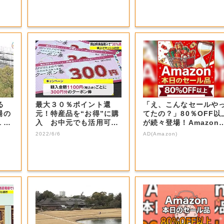
現る
最大３０％ポイント還
「え、こんなセールや
場の
元！特産品を“お得”に購
てたの？」80％OFF以
１１
入 お中元でも活用可能
が続々登場！Amazon
【岡山】
本気が...
2022/6/6
AD(Amazon)