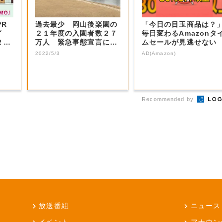
PR
過去最少 岡山後楽園の
「今日の目玉商品は？
イ
２１年度の入園者数２７
毎日変わるAmazonタ
２９
万人 緊急事態宣言に伴
ムセールが見逃せない
う休園で…【岡...
2022/5/3
AD(Amazon)
Recommended by
放送番組
ニュース