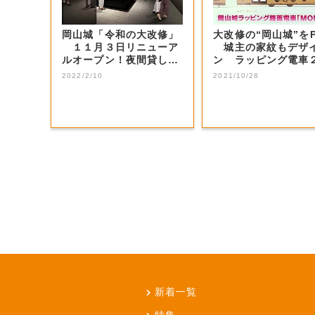
岡山城「令和の大改修」
大改修の“岡山城”を
１１月３日リニューア
城主の家紋もデザ
ルオープン！夜間貸し出
ン ラッピング電車
しも【岡山・岡...
日登場【岡山・...
2022/2/10
2021/10/28
新着一覧