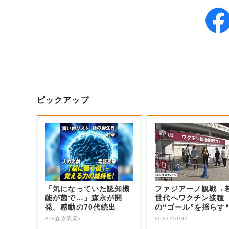
ピックアップ
「気になっていた認知機
ファジアーノ観戦→
能が菌で…」森永が開
世代へワクチン接種
発。感動の70代続出
の“ゴール”を揺らす
ャンスボール”に...
AD(森永乳業)
2021/10/31