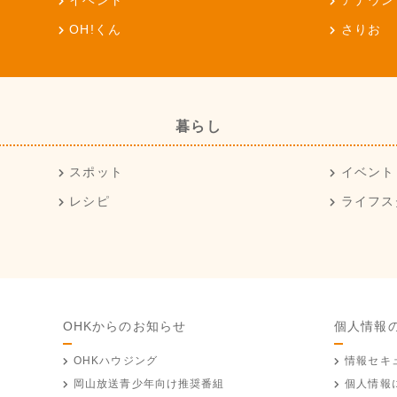
イベント
アナウン
OH!くん
さりお
暮らし
スポット
イベント
レシピ
ライフス
OHKからのお知らせ
個人情報
OHKハウジング
情報セキ
岡山放送
青少年向け推奨番組
個人情報