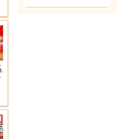
っ
上
の