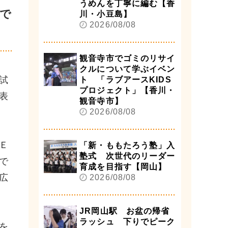
うめんを丁寧に編む【香
で
川・小豆島】
2026/08/08
観音寺市でゴミのリサイ
クルについて学ぶイベン
試
ト 「ラブアースKIDS
プロジェクト」【香川・
表
観音寺市】
2026/08/08
Ｅ
「新・ももたろう塾」入
塾式 次世代のリーダー
で
育成を目指す【岡山】
広
2026/08/08
JR岡山駅 お盆の帰省
ラッシュ 下りでピーク
を