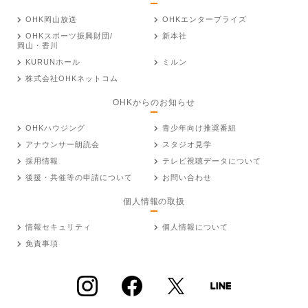
OHK岡山放送
OHKエンタープライズ
OHKスポーツ振興財団/
新本社
岡山・香川
KURUNホール
ミルン
株式会社OHKネットコム
OHKからのお知らせ
OHKハウジング
青少年向け推奨番組
アナウンサー朗読会
スタジオ見学
採用情報
テレビ視聴データについて
後援・共催等の申請について
お問い合わせ
個人情報の取扱
情報セキュリティ
個人情報について
免責事項