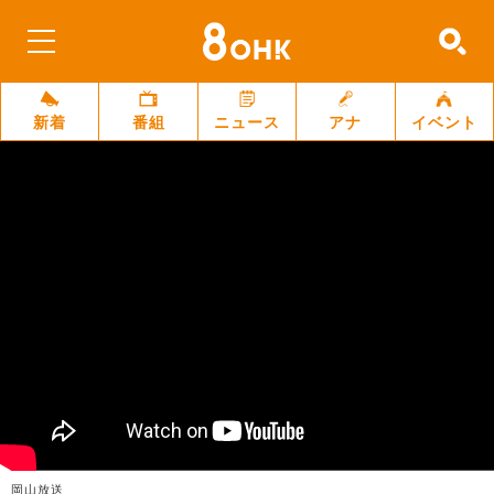
新着
番組
ニュース
アナ
イベント
岡山放送