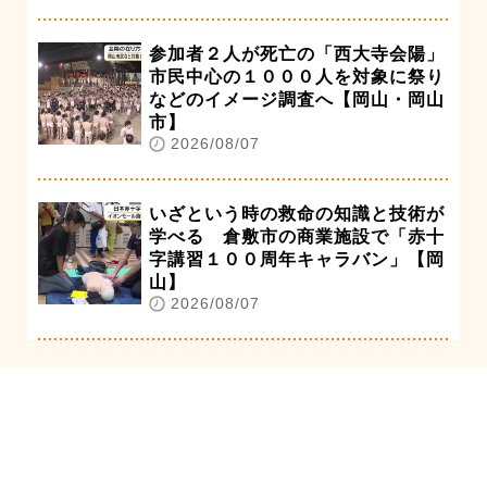
参加者２人が死亡の「西大寺会陽」
市民中心の１０００人を対象に祭り
などのイメージ調査へ【岡山・岡山
市】
2026/08/07
いざという時の救命の知識と技術が
学べる 倉敷市の商業施設で「赤十
字講習１００周年キャラバン」【岡
山】
2026/08/07