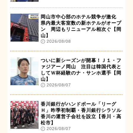
岡山市中心部のホテル競争が激化
県内最大客室数の新ホテルがオープ
ン 周辺もリニューアル相次ぐ【岡
山】
2026/08/08
ついに新シーズンが開幕！Ｊ１・フ
ァジアーノ岡山 注目は韓国代表と
してＷ杯経験のナ・サンホ選手【岡
山】
2026/08/07
香川銀行がハンドボール「リーグ
Ｈ」昨季初制覇・香川銀行シラソル
香川の運営子会社を設立【香川・高
松市】
2026/08/07