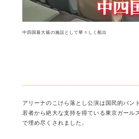
中四国最大級の施設として華々しく船出
アリーナのこけら落とし公演は国民的バン
若者から絶大な支持を得ている東京ガール
で埋め尽くされました。