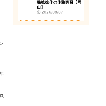
機械操作の体験実習【岡
山】
2026/08/07
ン
年
見