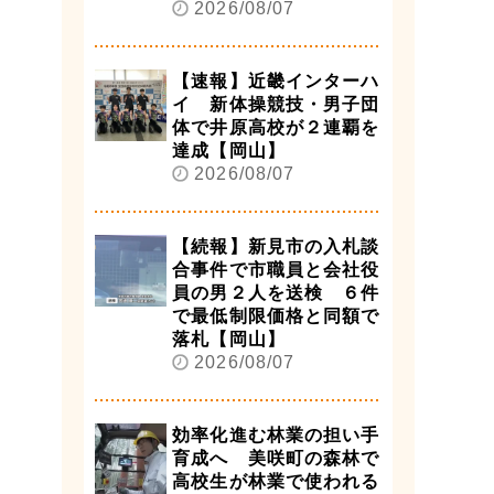
2026/08/07
【速報】近畿インターハ
イ 新体操競技・男子団
体で井原高校が２連覇を
達成【岡山】
2026/08/07
【続報】新見市の入札談
合事件で市職員と会社役
員の男２人を送検 ６件
で最低制限価格と同額で
落札【岡山】
2026/08/07
効率化進む林業の担い手
育成へ 美咲町の森林で
高校生が林業で使われる