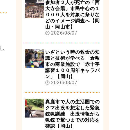
参加者２人が死亡の「西
大寺会陽」市民中心の１
０００人を対象に祭りな
どのイメージ調査へ【岡
山・岡山市】
2026/08/07
し
いざという時の救命の知
識と技術が学べる 倉敷
市の商業施設で「赤十字
講習１００周年キャラバ
ン」【岡山】
2026/08/07
真庭市で人の生活圏での
クマ出没を想定した緊急
銃猟訓練 出没情報から
猟銃で撃つまでの対応を
確認【岡山】