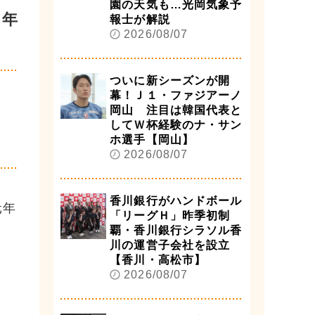
園の天気も…光岡気象予
初年
報士が解説
2026/08/07
ついに新シーズンが開
幕！Ｊ１・ファジアーノ
岡山 注目は韓国代表と
してＷ杯経験のナ・サン
ホ選手【岡山】
2026/08/07
香川銀行がハンドボール
元年
「リーグＨ」昨季初制
覇・香川銀行シラソル香
川の運営子会社を設立
【香川・高松市】
2026/08/07