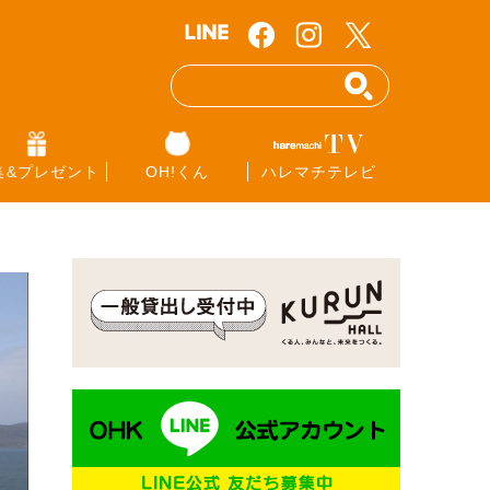
集&プレゼント
OH!くん
ハレマチテレビ