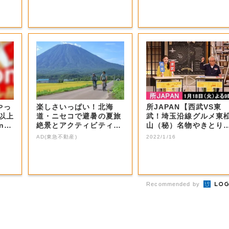
やっ
楽しさいっぱい！北海
所JAPAN【西武VS東
F以上
道・ニセコで避暑の夏旅
武！埼玉沿線グルメ東
nの
絶景とアクティビティが
山（秘）名物やきとり
揃う「ニセコ東...
秩父ホルモン...
AD(東急不動産)
2022/1/16
Recommended by