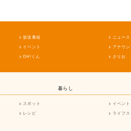
放送番組
ニュース
イベント
アナウン
OH!くん
さりお
暮らし
スポット
イベント
レシピ
ライフス