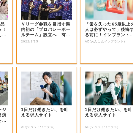
商品
Ｖリーグ参戦を目指す県
「歯を失った65歳以上
る！
内初の「プロバレーボー
人は必ずやって」後悔
ん？
ルチーム」設立へ 有望
る前に！インプラント
選手などの受け...
いう選択肢。
2022/1/15
AD(あんしんインプラント)
ージ
1日だけ働きたい、を叶
1日だけ働きたい、を叶
出演
える求人サイト
える求人サイト
を射
AD(ショットワークス)
AD(ショットワークス)