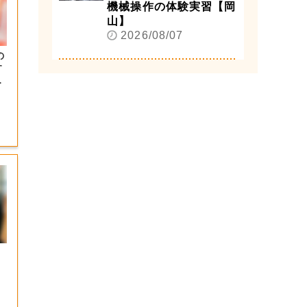
機械操作の体験実習【岡
山】
2026/08/07
の
す
と