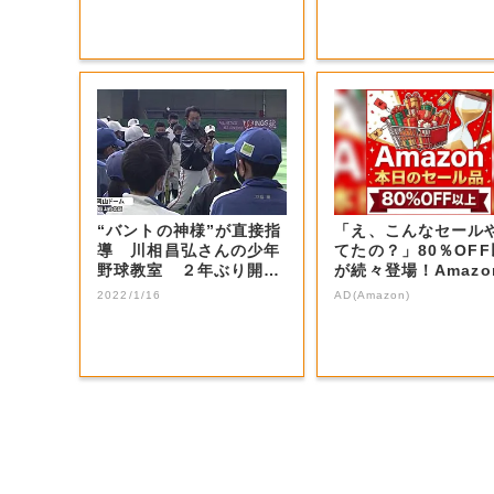
“バントの神様”が直接指
「え、こんなセール
導 川相昌弘さんの少年
てたの？」80％OF
野球教室 ２年ぶり開催
が続々登場！Amazo
【岡山・岡山...
本気が...
2022/1/16
AD(Amazon)