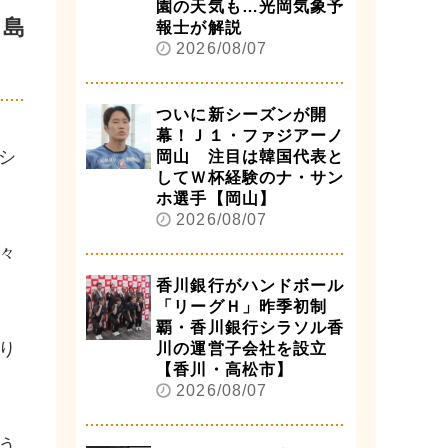
園の天気も…光岡気象予
中島
報士が解説
2026/08/07
ついに新シーズンが開
幕！Ｊ１・ファジアーノ
シ
岡山 注目は韓国代表と
してＷ杯経験のナ・サン
ホ選手【岡山】
2026/08/07
々
香川銀行がハンドボール
「リーグＨ」昨季初制
覇・香川銀行シラソル香
り
川の運営子会社を設立
【香川・高松市】
2026/08/07
う