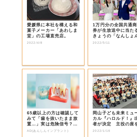
愛媛県に本社を構える和
1万円分の全国共通
菓子メーカー「あわしま
券が生放送中に当た
堂」の工場直売店。
きょうの「なんしょ
生電話クイズ」...
2022/4/8
2022/5/11
65歳以上の方は確認して
岡山子ども未来ミュ
みて「歯を抜いたまま放
カル『ハロルド！』
置…」実は危険信号？イ
者が決定 主役の座
ンプラント始...
止めた感想は…...
AD(あんしんインプラント)
2022/1/16