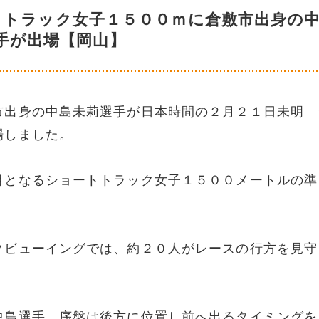
トトラック女子１５００ｍに倉敷市出身の
手が出場【岡山】
市出身の中島未莉選手が日本時間の２月２１日未明 
場しました。
目となるショートトラック女子１５００メートルの準
クビューイングでは、約２０人がレースの行方を見守
中島選手、序盤は後方に位置し前へ出るタイミングを