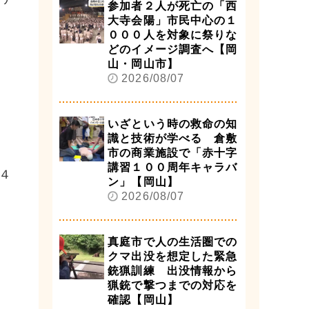
参加者２人が死亡の「西
大寺会陽」市民中心の１
０００人を対象に祭りな
どのイメージ調査へ【岡
山・岡山市】
2026/08/07
いざという時の救命の知
識と技術が学べる 倉敷
市の商業施設で「赤十字
講習１００周年キャラバ
４
ン」【岡山】
2026/08/07
真庭市で人の生活圏での
クマ出没を想定した緊急
銃猟訓練 出没情報から
猟銃で撃つまでの対応を
確認【岡山】