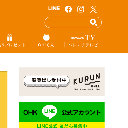
集&プレゼント
OH!くん
ハレマチテレビ