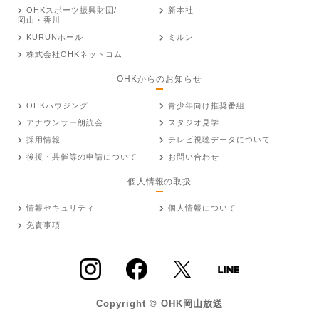
OHKスポーツ振興財団/
新本社
岡山・香川
KURUNホール
ミルン
株式会社OHKネットコム
OHKからのお知らせ
OHKハウジング
青少年向け推奨番組
アナウンサー朗読会
スタジオ見学
採用情報
テレビ視聴データについて
後援・共催等の申請について
お問い合わせ
個人情報の取扱
情報セキュリティ
個人情報について
免責事項
Copyright © OHK岡山放送