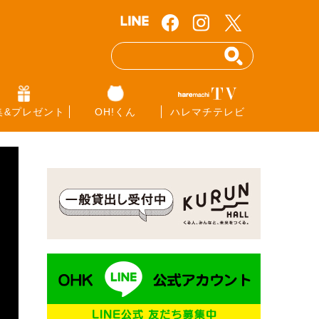
集&プレゼント
OH!くん
ハレマチテレビ