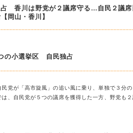
独占 香川は野党が２議席守る…自民２議席
活【岡山・香川】
つの小選挙区 自民独占
自民党が「高市旋風」の追い風に乗り、単独で３分の
では、自民党が５つの議席を獲得した一方、野党も２