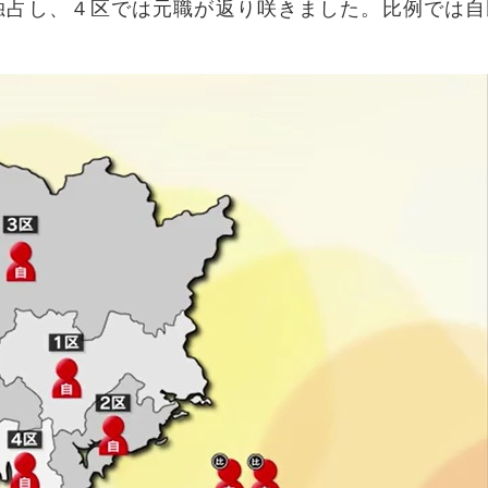
独占し、４区では元職が返り咲きました。比例では自