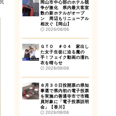
民
岡山市中心部のホテル競
争が激化 県内最大客室
数の新ホテルがオープ
ン 周辺もリニューアル
相次ぐ【岡山】
2026/08/06
ＧＴＯ ＃０４ 家出し
た女子生徒に迫る魔の
手！フェイク動画の濡れ
衣を晴らせ
2026/08/06
８月３０日投開票の県知
事選で県内初の電子投票
を実施の善通寺市で市職
員対象に「電子投票説明
会」【香川】
2026/08/06