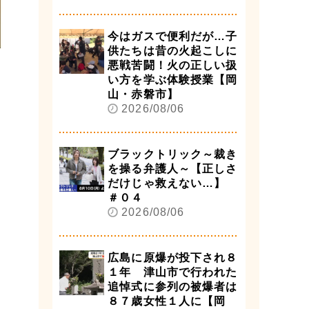
今はガスで便利だが…子
供たちは昔の火起こしに
悪戦苦闘！火の正しい扱
い方を学ぶ体験授業【岡
山・赤磐市】
2026/08/06
ブラックトリック～裁き
を操る弁護人～【正しさ
だけじゃ救えない…】
＃０４
2026/08/06
広島に原爆が投下され８
１年 津山市で行われた
追悼式に参列の被爆者は
８７歳女性１人に【岡