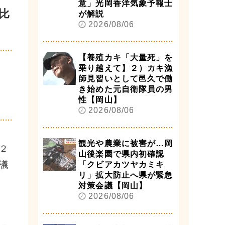
意」光岡香洋気象予報士
比
が解説
2026/08/06
【養殖カキ「大量死」を
乗り越えて】２）カキ漁
師見習いとして邑久で働
き始めた元自衛隊員の男
性【岡山】
2026/08/06
観光や農業に被害が…岡
２
山後楽園で県内初確認
議
「クビアカツヤカミキ
リ」拡大防止へ県が緊急
対策会議【岡山】
2026/08/06