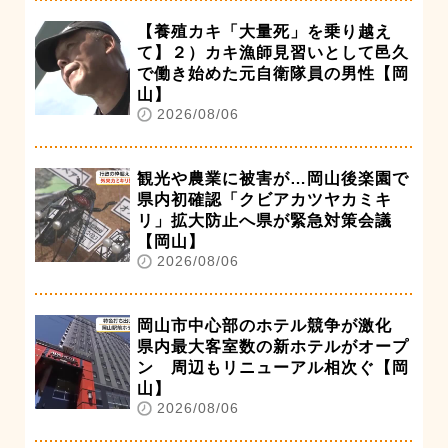
【養殖カキ「大量死」を乗り越え
て】２）カキ漁師見習いとして邑久
で働き始めた元自衛隊員の男性【岡
山】
2026/08/06
観光や農業に被害が…岡山後楽園で
県内初確認「クビアカツヤカミキ
リ」拡大防止へ県が緊急対策会議
【岡山】
2026/08/06
岡山市中心部のホテル競争が激化
県内最大客室数の新ホテルがオープ
ン 周辺もリニューアル相次ぐ【岡
山】
2026/08/06