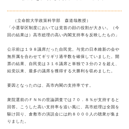
（立命館大学政策科学部 森道哉教授）
「小選挙区制度においては党首の顔の役割が大きい。（今
回の結果は）高市総理の高い内閣支持率を反映したもの」
公示前は１９８議席だった自民党。与党の日本維新の会や
無所属を合わせてギリギリ過半数を確保していました。開
票の結果、自民党は３１６議席と単独で３分の２を超え、
結党以来、最多の議席を獲得する大勝利を収めました。
要因となったのは、高市内閣の支持率です。
衆院選前のＦＮＮの世論調査では７０．８％が支持すると
回答。こうした高い支持率を追い風に、高市総理は全国を
駆け回り、倉敷市の演説会には約８０００人の聴衆が集ま
りました。