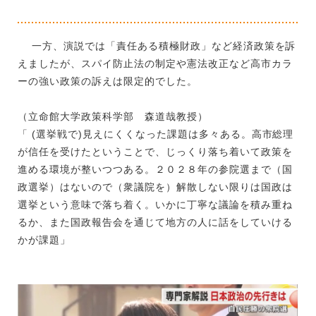
一方、演説では「責任ある積極財政」など経済政策を訴
えましたが、スパイ防止法の制定や憲法改正など高市カラ
ーの強い政策の訴えは限定的でした。
（立命館大学政策科学部 森道哉教授）
「 (選挙戦で)見えにくくなった課題は多々ある。高市総理
が信任を受けたということで、じっくり落ち着いて政策を
進める環境が整いつつある。２０２８年の参院選まで（国
政選挙）はないので（衆議院を）解散しない限りは国政は
選挙という意味で落ち着く。いかに丁寧な議論を積み重ね
るか、また国政報告会を通じて地方の人に話をしていける
かが課題」