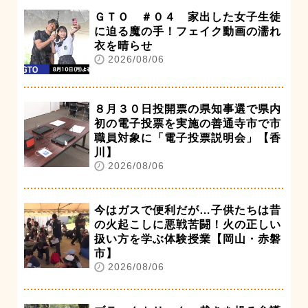
ＧＴＯ ＃０４ 家出した女子生徒
に迫る魔の手！フェイク動画の濡れ
衣を晴らせ
2026/08/06
８月３０日投開票の県知事選で県内
初の電子投票を実施の善通寺市で市
職員対象に「電子投票説明会」【香
川】
2026/08/06
今はガスで便利だが…子供たちは昔
の火起こしに悪戦苦闘！火の正しい
扱い方を学ぶ体験授業【岡山・赤磐
市】
2026/08/06