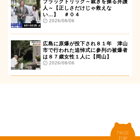
ブラックトリック～裁きを操る弁護
人～【正しさだけじゃ救えな
い…】 ＃０４
2026/08/06
広島に原爆が投下され８１年 津山
市で行われた追悼式に参列の被爆者
は８７歳女性１人に【岡山】
2026/08/06