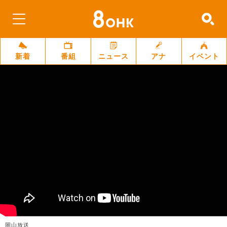
新着
番組
ニュース
アナ
イベント
岡山放送