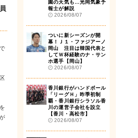
園の天気も…光岡気象予
員
報士が解説
2026/08/07
ついに新シーズンが開
幕！Ｊ１・ファジアーノ
で
岡山 注目は韓国代表と
してＷ杯経験のナ・サン
ホ選手【岡山】
2026/08/07
区
香川銀行がハンドボール
「リーグＨ」昨季初制
覇・香川銀行シラソル香
を
川の運営子会社を設立
【香川・高松市】
が
2026/08/07