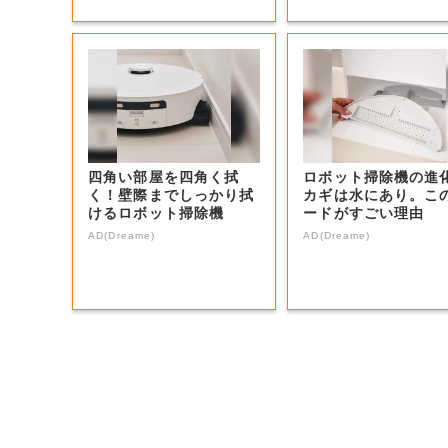
四角い部屋を四角く拭
ロボット掃除機の進
く！壁際までしっかり拭
カギは水にあり。こ
けるロボット掃除機
ードがすごい理由
AD(Dreame)
AD(Dreame)