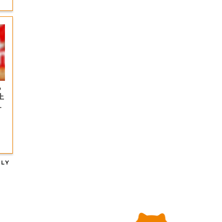
っ
上
の