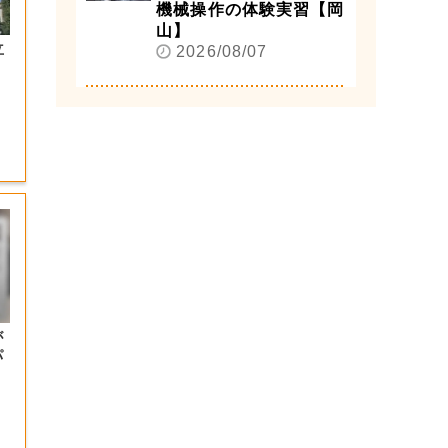
機械操作の体験実習【岡
山】
立
2026/08/07
が
パ