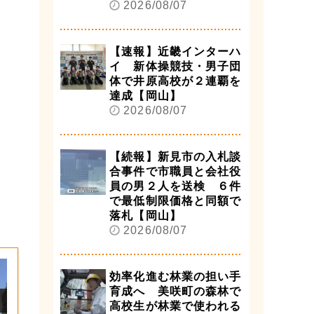
2026/08/07
【速報】近畿インターハ
イ 新体操競技・男子団
体で井原高校が２連覇を
達成【岡山】
2026/08/07
【続報】新見市の入札談
合事件で市職員と会社役
員の男２人を送検 ６件
で最低制限価格と同額で
落札【岡山】
2026/08/07
効率化進む林業の担い手
育成へ 美咲町の森林で
高校生が林業で使われる