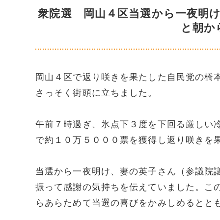
衆院選 岡山４区当選から一夜明
と朝か
岡山４区で返り咲きを果たした自民党の橋
さっそく街頭に立ちました。
午前７時過ぎ、氷点下３度を下回る厳しい
で約１０万５０００票を獲得し返り咲きを
当選から一夜明け、妻の英子さん（参議院
振って感謝の気持ちを伝えていました。こ
らあらためて当選の喜びをかみしめるとと