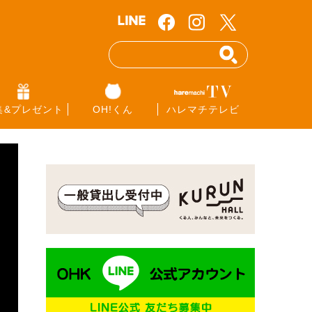
集&プレゼント
OH!くん
ハレマチテレビ