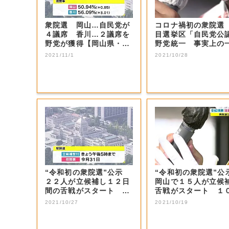
衆院選 岡山…自民党が
コロナ禍初の衆院選
４議席 香川…２議席を
目選挙区「自民党公認
野党が獲得【岡山県・香
野党統一 事実上の
川県】
打ち 岡山４...
2021/11/1
2021/10/28
“令和初の衆院選”公示
“令和初の衆院選”
２２人が立候補し１２日
岡山で１５人が立
間の舌戦がスタート １
舌戦がスタート １
０月３１日投...
３１日投票【...
2021/10/27
2021/10/19