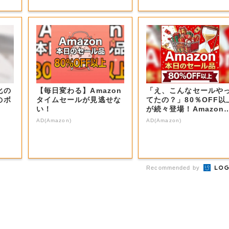
化の
【毎日変わる】Amazon
「え、こんなセールや
のボ
タイムセールが見逃せな
てたの？」80％OFF以
い！
が続々登場！Amazon
本気が...
AD(Amazon)
AD(Amazon)
Recommended by