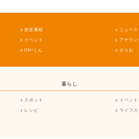
放送番組
ニュース
イベント
アナウン
OH!くん
さりお
暮らし
スポット
イベント
レシピ
ライフス