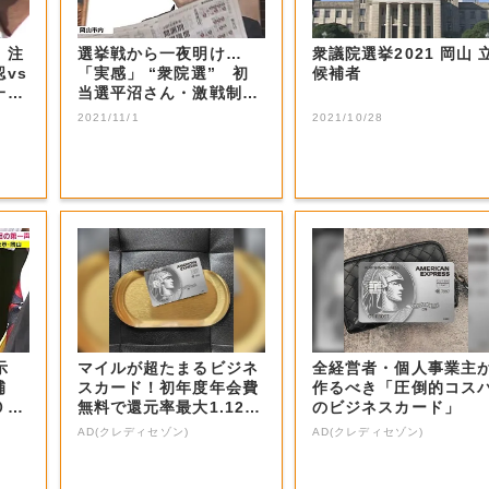
 注
選挙戦から一夜明け…
衆議院選挙2021 岡山 
vs
「実感」 “衆院選” 初
候補者
一騎
当選平沼さん・激戦制し
た小川さん【岡...
2021/11/1
2021/10/28
公示
マイルが超たまるビジネ
全経営者・個人事業主
候補
スカード！初年度年会費
作るべき「圧倒的コス
０月
無料で還元率最大1.12
のビジネスカード」
5%
AD(クレディセゾン)
AD(クレディセゾン)