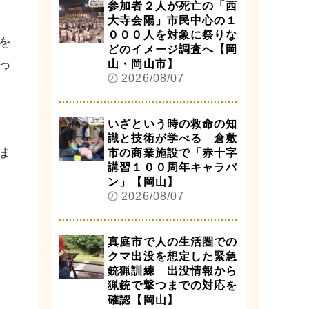
参加者２人が死亡の「西
大寺会陽」市民中心の１
０００人を対象に祭りな
を
どのイメージ調査へ【岡
っ
山・岡山市】
2026/08/07
いざという時の救命の知
識と技術が学べる 倉敷
ま
市の商業施設で「赤十字
講習１００周年キャラバ
ン」【岡山】
2026/08/07
真庭市で人の生活圏での
クマ出没を想定した緊急
銃猟訓練 出没情報から
猟銃で撃つまでの対応を
確認【岡山】